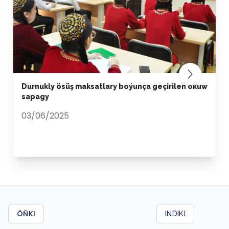
Durnukly ösüş maksatlary boýunça geçirilen okuw
sapagy
03/06/2025
ÖŇKI
INDIKI