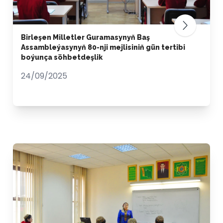
Birleşen Milletler Guramasynyň Baş
Assambleýasynyň 80-nji mejlisiniň gün tertibi
boýunça söhbetdeşlik
24/09/2025