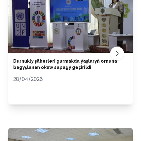
Durnukly şäherleri gurmakda ýaşlaryň ornuna
bagyşlanan okuw sapagy geçirildi
28/04/2026