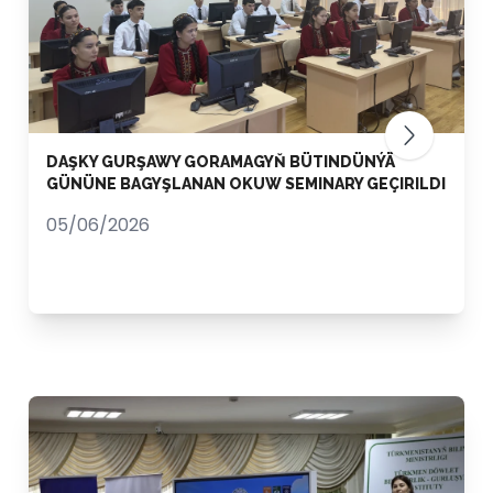
DAŞKY GURŞAWY GORAMAGYŇ BÜTINDÜNÝÄ
GÜNÜNE BAGYŞLANAN OKUW SEMINARY GEÇIRILDI
05/06/2026