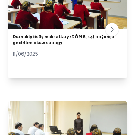
Durnukly ösüş maksatlary (DÖM 6, 14) boýunça
geçirilen okuw sapagy
11/06/2025