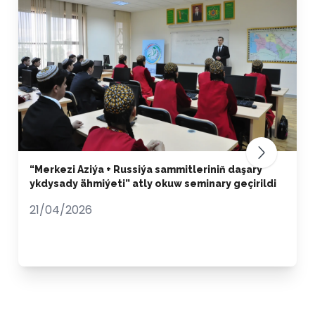
“Merkezi Aziýa + Russiýa sammitleriniň daşary
ykdysady ähmiýeti” atly okuw seminary geçirildi
21/04/2026