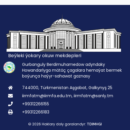
Beýleki ýokary okuw mekdepleri
Gurbanguly Berdimuhamedow adyndaky
Howandarlyga mätäç çagalara hemaýat bermek
boýunça haýyr-sahawat gaznasy
744000, Türkmenistan Aşgabat, Galkynyş 25
iirmfatm@iirmfa.edu.tm, iirmfatm@sanly.tm
+99312266155
+99312266183
© 2026 Haklary doly goralandyr:
TDIMHGI