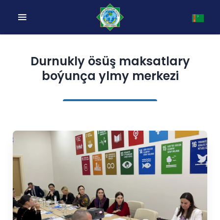
Durnukly ösüş maksatlary
boýunça ylmy merkezi