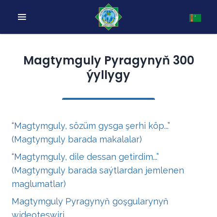
Magtymguly Pyragynyň 300
ýyllygy
“Magtymguly, sözüm gysga şerhi köp...”
(Magtymguly barada makalalar)
“Magtymguly, dile dessan getirdim...”
(Magtymguly barada saýtlardan jemlenen
maglumatlar)
Magtymguly Pyragynyň goşgularynyň
wideoteswiri