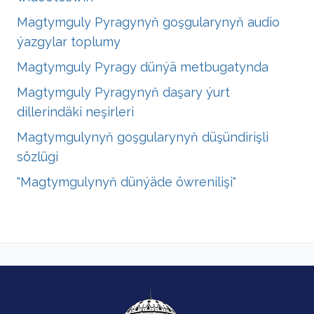
Magtymguly Pyragynyň goşgularynyň audio
ýazgylar toplumy
Magtymguly Pyragy dünýä metbugatynda
Magtymguly Pyragynyň daşary ýurt
dillerindäki neşirleri
Magtymgulynyň goşgularynyň düşündirişli
sözlügi
"Magtymgulynyň dünýäde öwrenilişi"