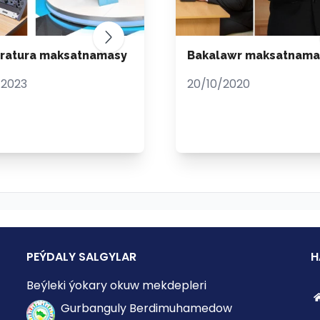
tratura maksatnamasy
Bakalawr maksatnama
/2023
20/10/2020
PEÝDALY SALGYLAR
H
Beýleki ýokary okuw mekdepleri
Gurbanguly Berdimuhamedow