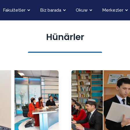
Fakultetler
Biz barada
Okuw
Merkezler
Hünärler