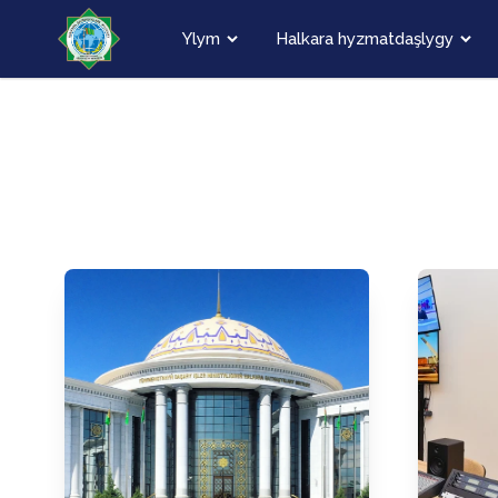
Ylym
Halkara hyzmatdaşlygy