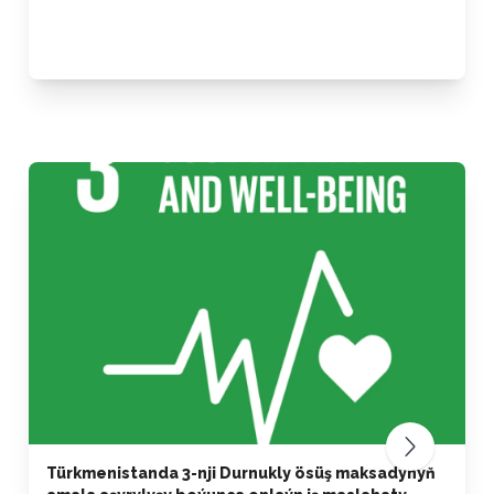
Türkmenistanda 3-nji Durnukly ösüş maksadynyň