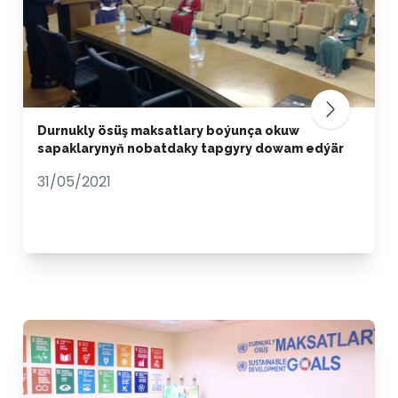
Durnukly ösüş maksatlary boýunça okuw
sapaklarynyň nobatdaky tapgyry dowam edýär
31/05/2021