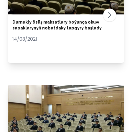
Durnukly ösüş maksatlary boýunça okuw
sapaklarynyň nobatdaky tapgyry başlady
14/03/2021