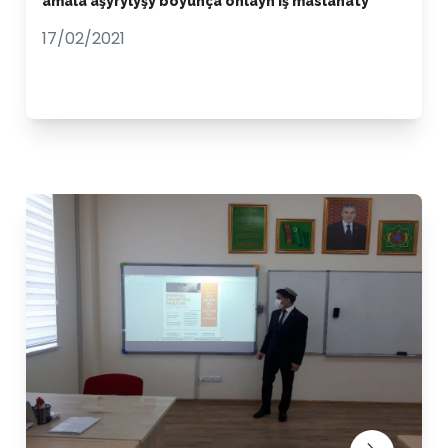
amala aşyrylyşy boýunça onlaýn iş maslahaty
17/02/2021