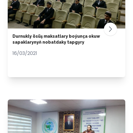
Durnukly ösüş maksatlary boýunça okuw
sapaklarynyň nobatdaky tapgyry
16/03/2021