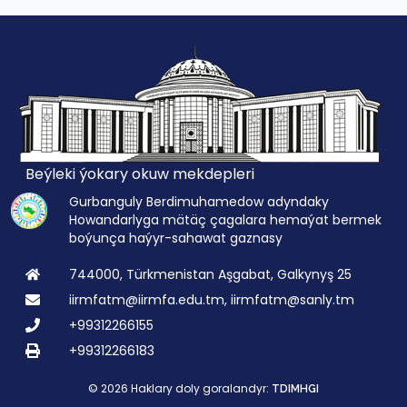
Beýleki ýokary okuw mekdepleri
Gurbanguly Berdimuhamedow adyndaky
Howandarlyga mätäç çagalara hemaýat bermek
boýunça haýyr-sahawat gaznasy
744000, Türkmenistan Aşgabat, Galkynyş 25
iirmfatm@iirmfa.edu.tm, iirmfatm@sanly.tm
+99312266155
+99312266183
© 2026 Haklary doly goralandyr:
TDIMHGI