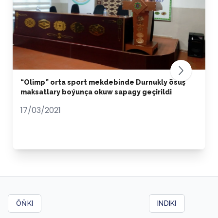
“Olimp” orta sport mekdebinde Durnukly ösüş
maksatlary boýunça okuw sapagy geçirildi
17/03/2021
ÖŇKI
INDIKI