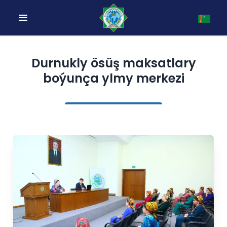
Durnukly ösüş maksatlary
boýunça ylmy merkezi