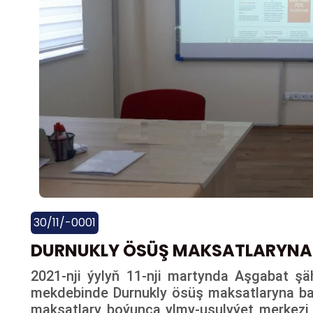
30/11/-0001
DURNUKLY ÖSÜŞ MAKSATLARYN
2021-nji ýylyň 11-nji martynda Aşgabat şähe
mekdebinde Durnukly ösüş maksatlaryna ba
maksatlary boýunça ylmy-usulyýet merkezi