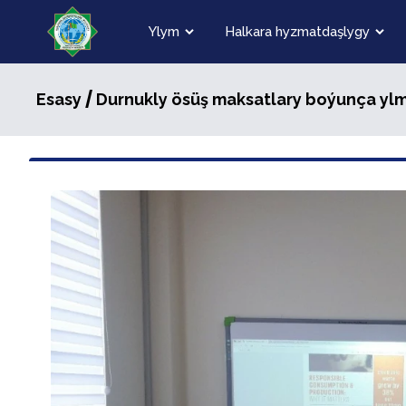
Ylym
Halkara hyzmatdaşlygy
/
Esasy
Durnukly ösüş maksatlary boýunça yl