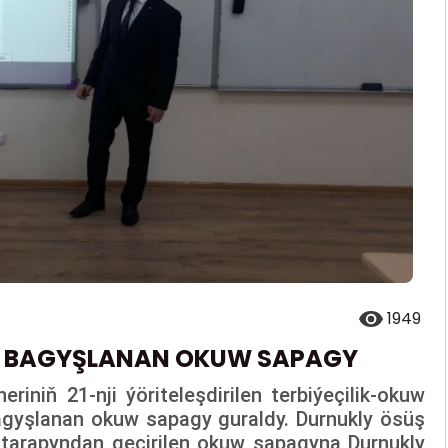
1949
A BAGYŞLANAN OKUW SAPAGY
riniň 21-nji ýöriteleşdirilen terbiýeçilik-okuw
gyşlanan okuw sapagy guraldy. Durnukly ösüş
 tarapyndan geçirilen okuw sapagyna Durnukly