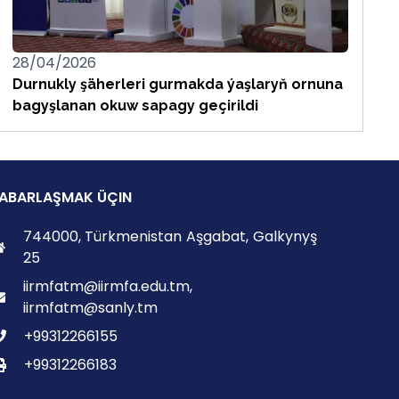
28/04/2026
Durnukly şäherleri gurmakda ýaşlaryň ornuna
bagyşlanan okuw sapagy geçirildi
ABARLAŞMAK ÜÇIN
744000, Türkmenistan Aşgabat, Galkynyş
25
iirmfatm@iirmfa.edu.tm,
iirmfatm@sanly.tm
+99312266155
+99312266183