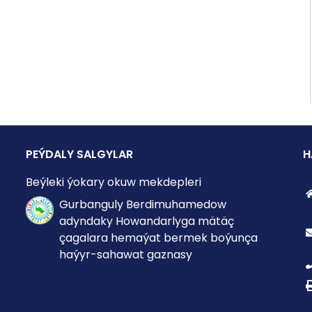
PEÝDALY SALGYLAR
H
Beýleki ýokary okuw mekdepleri
Gurbanguly Berdimuhamedow
adyndaky Howandarlyga mätäç
çagalara hemaýat bermek boýunça
haýyr-sahawat gaznasy