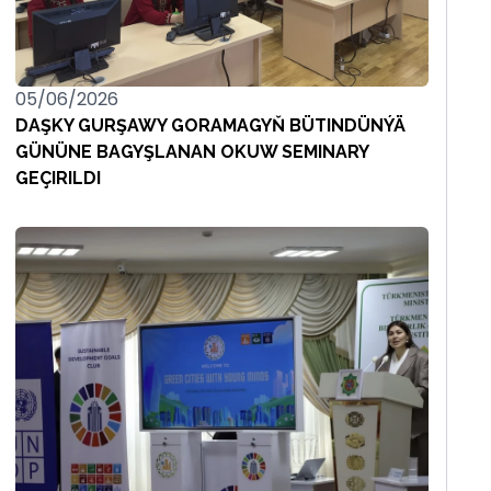
05/06/2026
DAŞKY GURŞAWY GORAMAGYŇ BÜTINDÜNÝÄ
GÜNÜNE BAGYŞLANAN OKUW SEMINARY
GEÇIRILDI