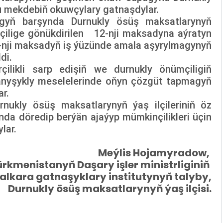
bu mekdebiň
okuwçylary gatnaşdylar.
pagyň barşynda Durnukly ösüş maksatlarynyň
mçilige gönükdirilen 12-nji maksadyna aýratyn
-nji maksadyň iş ýüzünde amala aşyrylmagynyň
di.
çilikli sarp edişiň we durnukly önümçiligiň
anyşykly meselelerinde oňyn çözgüt tapmagyň
r.
nukly ösüş maksatlarynyň ýaş ilçileriniň öz
nda döredip berýän ajaýyp mümkinçilikleri üçin
lar.
Meýlis Hojamyradow,
ürkmenistanyň Daşary işler ministrliginiň
alkara gatnaşyklary institutynyň talyby,
Durnukly ösüş maksatlarynyň ýaş ilçisi.