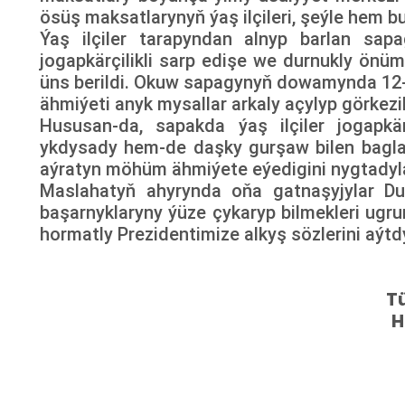
ösüş maksatlarynyň ýaş ilçileri, şeýle hem 
Ýaş ilçiler tarapyndan alnyp barlan sa
jogapkärçilikli sarp edişe we durnukly önü
üns berildi. Okuw sapagynyň dowamynda 12
ähmiýeti anyk mysallar arkaly açylyp görkezil
Hususan-da, sapakda ýaş ilçiler jogapkär
ykdysady hem-de daşky gurşaw bilen bagl
aýratyn möhüm ähmiýete eýedigini nygtadyla
Maslahatyň ahyrynda oňa gatnaşyjylar Dur
başarnyklaryny ýüze çykaryp bilmekleri ugru
hormatly Prezidentimize alkyş sözlerini aýtdy
T
H