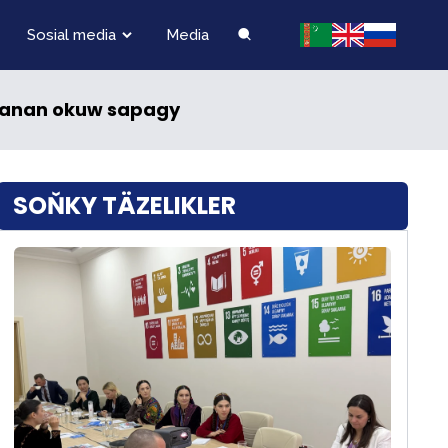
Sosial media
Media
şlanan okuw sapagy
SOŇKY TÄZELIKLER