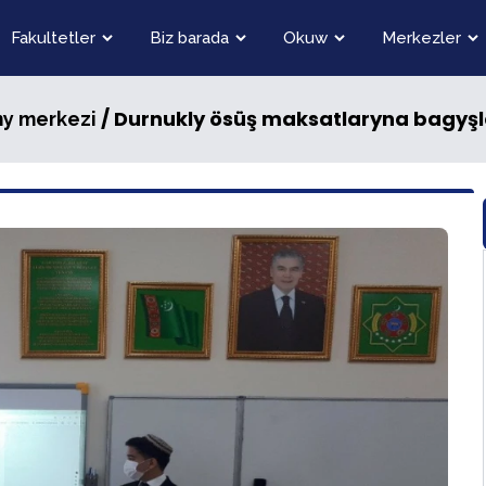
Fakultetler
Biz barada
Okuw
Merkezler
/ Durnukly ösüş maksatlaryna bagy
my merkezi