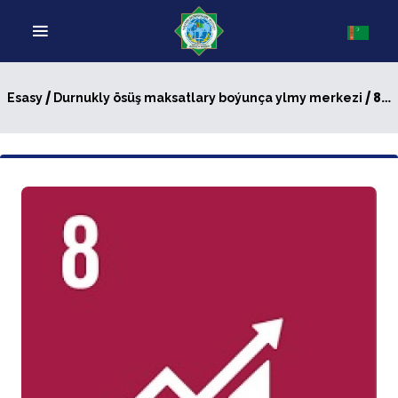
/
/ 8-nji maksat “Mynasyp iş we ykdysady ösüş”
Esasy
Durnukly ösüş maksatlary boýunça ylmy merkezi