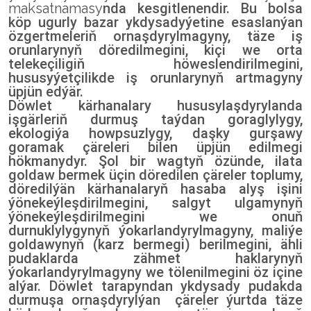
maksatnamasy
nda kesgitlenendir. Bu bolsa
köp ugurly bazar ykdysadyýetine esaslanýan
özgertmeleriň ornaşdyrylmagyny, täze iş
orunlarynyň döredilmegini, kiçi we orta
telekeçiligiň höweslendirilmegini,
hususyýetçilikde iş orunlarynyň artmagyny
üpjün edýär.
Döwlet kärhanalary hususylaşdyrylanda
işgärleriň durmuş taýdan goraglylygy,
ekologiýa howpsuzlygy, daşky gurşawy
goramak çäreleri bilen üpjün edilmegi
hökmanydyr. Şol bir wagtyň özünde, ilata
goldaw bermek üçin döredilen çäreler toplumy,
döredilýän kärhanalaryň hasaba alyş işini
ýönekeýleşdirilmegini, salgyt ulgamynyň
ýönekeýleşdirilmegini we onuň
durnuklylygynyň ýokarlandyrylmagyny, maliýe
goldawynyň (karz bermegi) berilmegini, ähli
pudaklarda zähmet haklarynyň
ýokarlandyrylmagyny we tölenilmegini öz içine
alýar. Döwlet tarapyndan ykdysady pudakda
durmuşa ornaşdyrylýan çäreler ýurtda täze