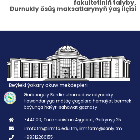
fakultetiniň talyby,
Durnukly ösüş maksatlarynyň ýaş ilçisi
Beýleki ýokary okuw mekdepleri
Gurbanguly Berdimuhamedow adyndaky
Howandarlyga mätäç çagalara hemaýat bermek
boýunça haýyr-sahawat gaznasy
744000, Türkmenistan Aşgabat, Galkynyş 25
iirmfatm@iirmfa.edu.tm, iirmfatm@sanly.tm
+99312266155