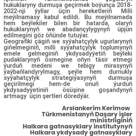
hukuklaryny durmuşa geçirmek boýunça 2018-
2022-nji ýyllar üçin hereketleriň Milli
meýilnamasy kabul edildi. Bu meýilnamada
hem beýlekiler bilen bir hatarda, olaryň
hukuklarynyň we abadançylygynyň üpjün
edilmegini göz öňünde tutuýar.
Geografiki çägiň we syýahatçylyk ugurlarynyň
giňelmeginiň, milli syýahatçylyk toplumynyň
emele gelmeginiň ykdysadyýetiň beýleki
pudaklarynyň ösmegine oňyn täsir etmegi
ýurduň medeni we tebigy mirasynyň
ýaýbaňlandyrylmagy, şeýle hem durnukly
syýahatçylyk strategiýasynyň durmuşa
geçirilmegi hem-de onuň ýurduň
ykdysadyýetiniň ösüşine goşandynyň
artmagy
üçin şertleri döredýär.
Arslankerim Kerimow
Türkmenistanyň Daşary işler
ministrliginiň
Halkara gatnasyklary institutynyň
Halkara ykdysady gatnasyklary