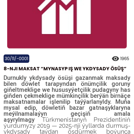
30/11/-0001
1965
8-NJI MAKSAT “MYNASYP IŞ WE YKDYSADY ÖSÜŞ”
Durnukly ykdysady ösüşi gazanmak maksady
bilen döwlet tarapyndan önümçilik goruny
giňeltmeklige we hususyýetçilik pudagyny has
giňden çekmeklige mümkinçilik berýän birnäçe
maksatnamalar işlenilip taýýarlanyldy. Muňa
mysal edip, döwletiň bazar gatnaşyklaryna
meýilnamalaýyn geçişiň amala
aşyrylmagy
Türkmenistanyň Prezidentiniň
ýurdumyzy 2019 — 2025-nji ýyllarda durmuş-
ykdysady taýdan ösdürmek boýunça