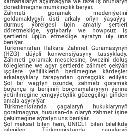
kärhanalaryň açylmagyna we täze iş orunlaryň
döredilmegine mümkinçilik berýär.
Zähmeti goramak medeniýetini
goldamaklygyň üsti arkaly oňyn ýaşaýyş-
durmuş ýörelgesi üçin amatly şertleri
döretmeklige, ygtybarly we howpsuz iş
şertlerini üpjün etmeklige aýratyn uly üns
berilýär.
Türkmenistan Halkara Zähmet Guramasynyň
(HZG) düýpli konwensiýasyny tassyklady.
Zähmeti goramak meselesine, öwezini doluş
töleglerine we agyr şertlerde zähmet çekýän
işçilere ýeňillikleriň berilmegine kärdeşler
arkalaşyklary tarapyndan gözegçilik edilýär.
Şol bir wagtyň özünde, zähmeti goramak
boýunça iş berijiniň borçnamalarynyň ýerine
ýetirilmegine jemgyýetçilik gözegçiligi giňden
amala aşyrylýar.
Türkmenistanda çagalaryň hukuklarynyň
goralmagyna, hususan-da olaryň zähmet işine
çekilmegine aýratyn üns berilýär.
Şol maksat bilen hem, UNICEF bilen bilelikde
işlenilen Türkmenistanda çagalaryň