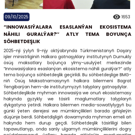
09/10/2025
1653
“INNOWASIÝALARA ESASLANÝAN EKOSISTEMA
NÄHILI GURALÝAR?’’ ATLY TEMA BOYUNÇA
SÖHBETDEŞLIK
2025-nji ýylyň 9-njy oktýabrynda Türkmenistanyň Daşary
işler ministrliginiň Halkara gatnaşyklary institutynyň Durnukly
ösüş maksatlary boýunça ylmy-usulyýet merkezinde
“Innowasiýalara esaslanýan ekosistema nähili guralýar?” atly
tema boýunça söhbetdeşlik geçirildi. Bu söhbetdeşlige BMG-
niň Ösüş Maksatnamasynyň halkara bilermeni Bagrat
Ýengibarýan hem-de institutymyzyň talyplary gatnaşdylar.
Söhbetdeşlikde myhman innowasiýa we onuň ekosistemasy
hakynda gyzykly we täsirli maglumatlary talyplaryň
dykgatyna ýetirdi. Halkara bilermen media-sowatlylygyň bu
günki ýeten derejesi we mümkinçilikleri barada giňişleýin
düşünje berdi. Söhbetdişligiň dowamynda myhman emeli aň
hakynda hem durup geçdi. Söhbetdeşlik täsirliligi bilen
tapawutlanyp, onda sanly ulgamyň mümkinçiliklerini dogry