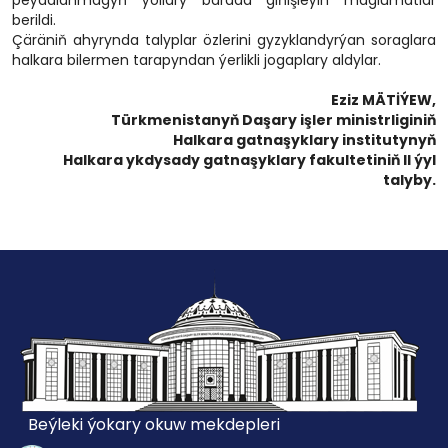
peýdalanmagyň ýollary barada giňişleýin maglumatlar
berildi.
Çäräniň ahyrynda talyplar özlerini gyzyklandyrýan soraglara
halkara bilermen tarapyndan ýerlikli jogaplary aldylar.
Eziz MÄTİÝEW,
Türkmenistanyň Daşary işler ministrliginiň
Halkara gatnaşyklary institutynyň
Halkara ykdysady gatnaşyklary fakultetiniň II ýyl
talyby.
Beýleki ýokary okuw mekdepleri