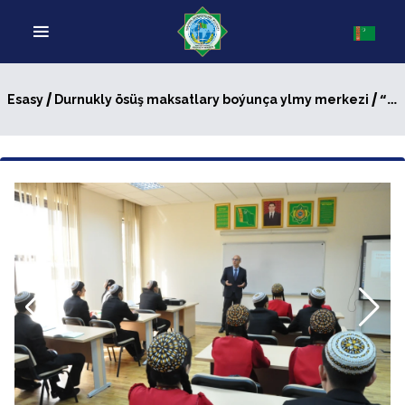
/
/ “INNOWASIÝALARA ESASLANÝAN EKOSISTEMA NÄHILI GURALÝAR?’’ ATLY TEMA BOYUNÇA SÖHBETDEŞLIK
Esasy
Durnukly ösüş maksatlary boýunça ylmy merkezi