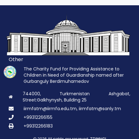
Other
The Charity Fund for Providing Assistance to
Children in Need of Guardianship named after
Gurbanguly Berdimuhamedov
744000, Turkmenistan Ashgabat,
Street:Galkhynysh, Building 25
iirmfatm@iirmfa.edu.tm, iirmfatm@sanly.tm
+99312266155
+99312266183
© 2026 All rights are reserved: