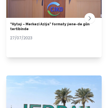
“Hytaý – Merkezi Aziýa” formaty ýene-de gün
tertibinde
27/07/2023