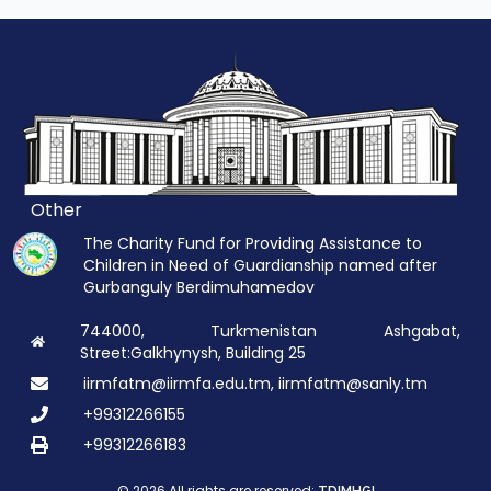
Other
The Charity Fund for Providing Assistance to
Children in Need of Guardianship named after
Gurbanguly Berdimuhamedov
744000, Turkmenistan Ashgabat,
Street:Galkhynysh, Building 25
iirmfatm@iirmfa.edu.tm, iirmfatm@sanly.tm
+99312266155
+99312266183
© 2026 All rights are reserved: