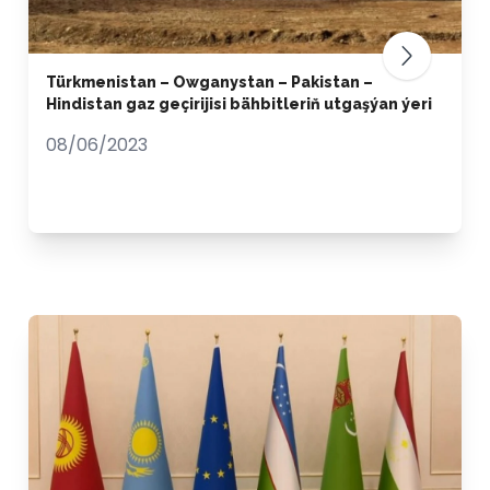
Türkmenistan – Owganystan – Pakistan –
Hindistan gaz geçirijisi bähbitleriň utgaşýan ýeri
08/06/2023