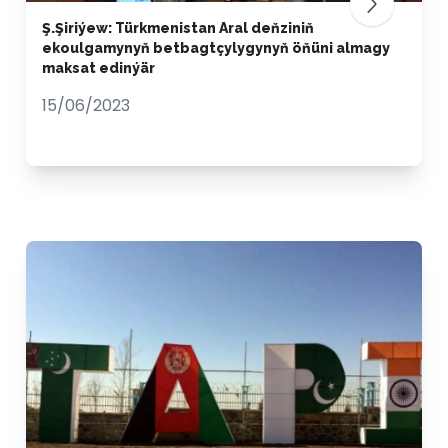
Ş.Şiriýew: Türkmenistan Aral deňziniň
ekoulgamynyň betbagtçylygynyň öňüni almagy
maksat edinýär
15/06/2023