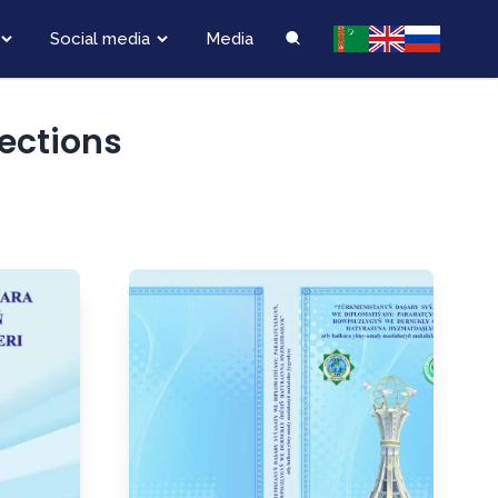
Social media
Media
lections