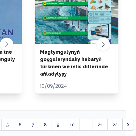
m the
Magtymgulynyň
ymguly
goşgularyndaky habaryň
türkmen we iňlis dillerinde
aňladylyşy
10/09/2024
...
5
6
7
8
9
10
21
22