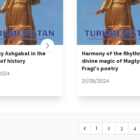
ty Ashgabat in the
Harmony of the Rhyth
of history
divine magic of Magt
Fragi's poetry
2024
21/09/2024
1
2
3
4