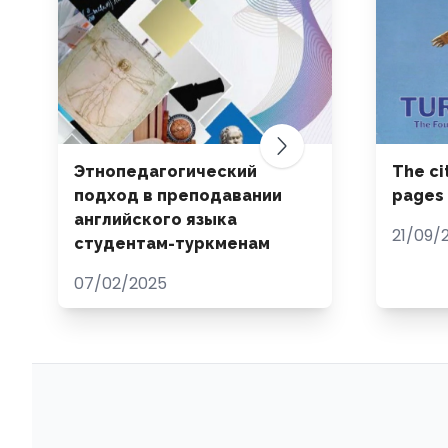
Этнопедагогический
The ci
подход в преподавании
pages 
английского языка
21/09/
студентам-туркменам
07/02/2025