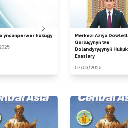
a ynsanperwer hukugy
Merkezi Aziýa Döwletl
Gurluşynyň we
2025
Dolandyryşynyň Hukuk
Esaslary
07/03/2025