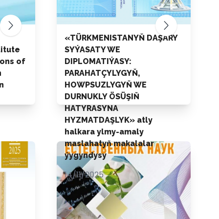
«TÜRKMENISTANYŇ DAŞARY
titute
SYÝASATY WE
ions of
DIPLOMATIÝASY:
n
PARAHATÇYLYGYŇ,
n
HOWPSUZLYGYŇ WE
DURNUKLY ÖSÜŞIŇ
HATYRASYNA
HYZMATDAŞLYK» atly
halkara ylmy-amaly
maslahatyň makalalar
ýygyndysy
14/11/2025