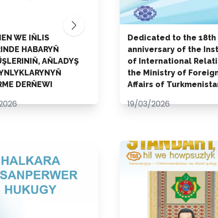
EN WE IŇLIS
Dedicated to the 18th
RINDE HABARYŇ
anniversary of the Ins
ŞLERINIŇ, AŇLADYŞ
of International Relat
YNLYKLARYNYŇ
the Ministry of Foreig
RME DERŇEWI
Affairs of Turkmenista
2026
19/03/2026