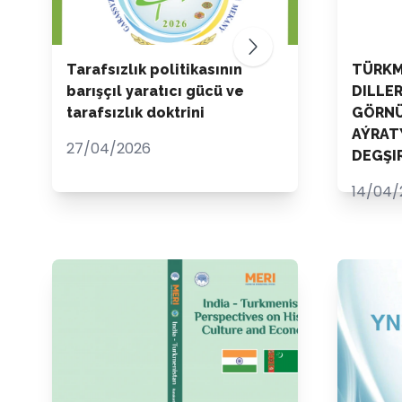
Tarafsızlık politikasının
TÜRKM
barışçıl yaratıcı gücü ve
DILLE
tarafsızlık doktrini
GÖRNÜ
AÝRAT
27/04/2026
DEGŞI
14/04/