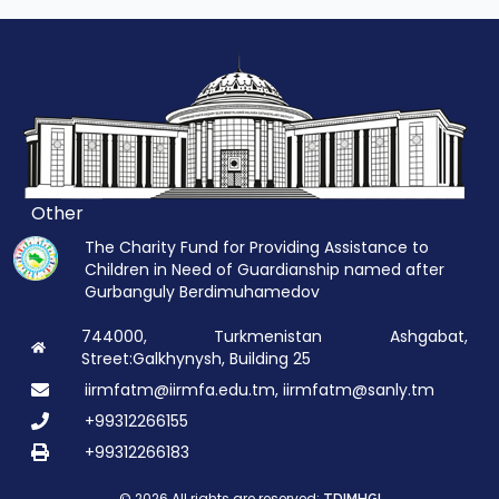
Other
The Charity Fund for Providing Assistance to
Children in Need of Guardianship named after
Gurbanguly Berdimuhamedov
744000, Turkmenistan Ashgabat,
Street:Galkhynysh, Building 25
iirmfatm@iirmfa.edu.tm, iirmfatm@sanly.tm
+99312266155
+99312266183
© 2026 All rights are reserved: