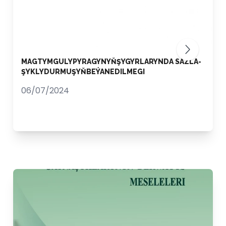
MAG­TYM­GU­LY­PY­RA­GY­NYŇ­ŞY­GYR­LA­RYN­DA­ SAZ­LA­
ŞYK­LY­DUR­MU­ŞYŇ­BE­ÝAN­EDIL­ME­GI
06/07/2024