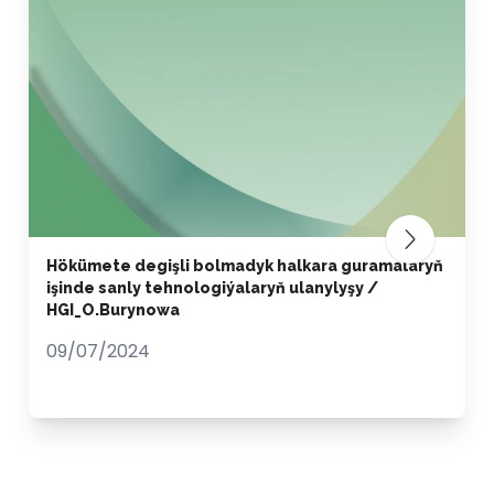
Hökümete degişli bolmadyk halkara guramalaryň
işinde sanly tehnologiýalaryň ulanylyşy /
HGI_O.Burynowa
09/07/2024