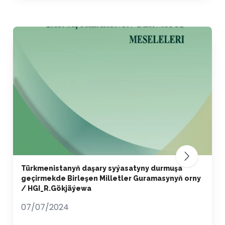
Türkmenistanyň daşary syýasatyny durmuşa
geçirmekde Birleşen Milletler Guramasynyň orny
/ HGI_R.Gökjäýewa
07/07/2024