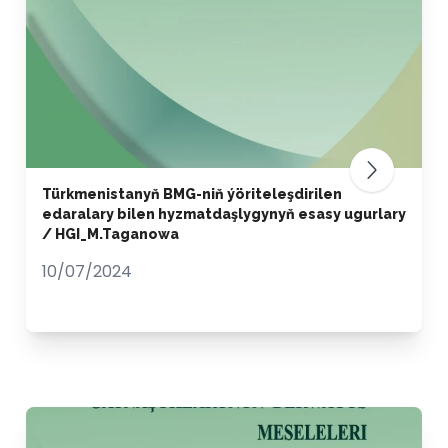
Türkmenistanyň BMG-niň ýöriteleşdirilen
edaralary bilen hyzmatdaşlygynyň esasy ugurlary
/ HGI_M.Taganowa
10/07/2024