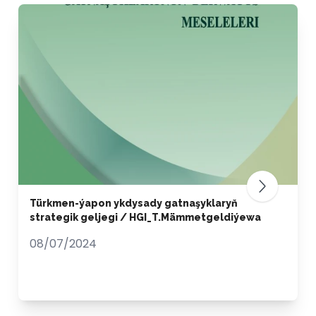
Türkmen-ýapon ykdysady gatnaşyklaryň
strategik geljegi / HGI_T.Mämmetgeldiýewa
08/07/2024