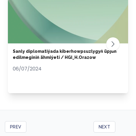
Sanly diplomatiýada kiberhowpsuzlygyň üpjün
edilmeginiň ähmiýeti / HGI_H.Orazow
06/07/2024
PREV
NEXT