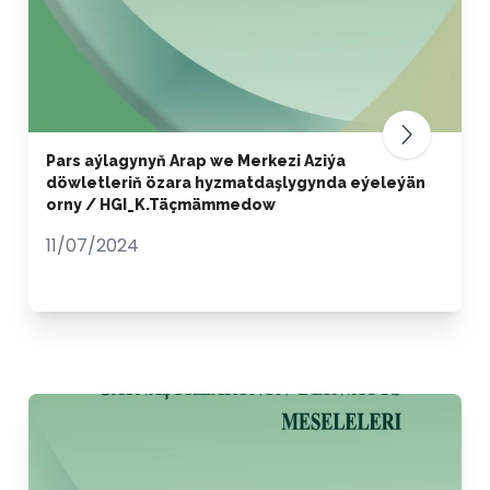
Pars aýlagynyň Arap we Merkezi Aziýa
döwletleriň özara hyzmatdaşlygynda eýeleýän
orny / HGI_K.Täçmämmedow
11/07/2024