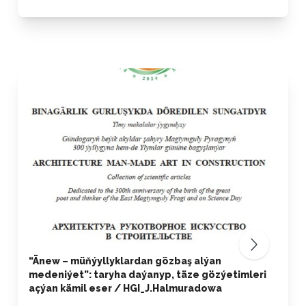
“Änew – müňýyllyklardan gözbaş alýan
medeniýet”: taryha daýanyp, täze gözýetimleri
açýan kämil eser / HGI_J.Halmuradowa