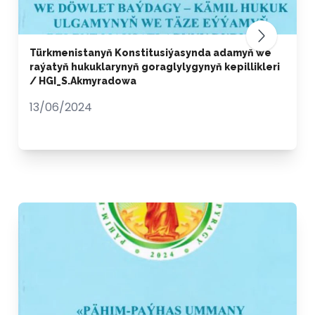
Türkmenistanyň Konstitusiýasynda adamyň we
raýatyň hukuklarynyň goraglylygynyň kepillikleri
/ HGI_S.Akmyradowa
13/06/2024