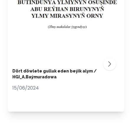
Dört döwlete gulluk eden beýik alym /
HGI_A.Baýmuradowa
15/06/2024