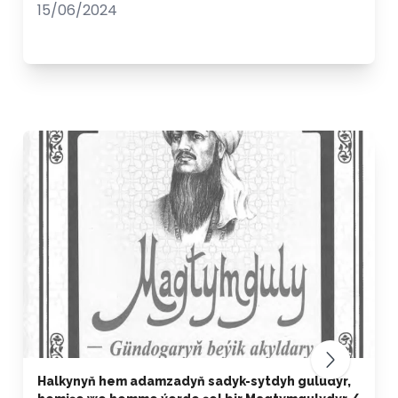
15/06/2024
Halkynyň hem adamzadyň sadyk-sytdyh guludyr,