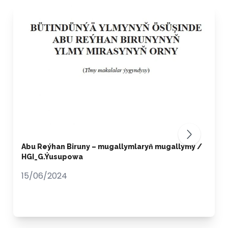
Abu Reýhan Biruny – mugallymlaryň mugallymy /
HGI_G.Ýusupowa
15/06/2024