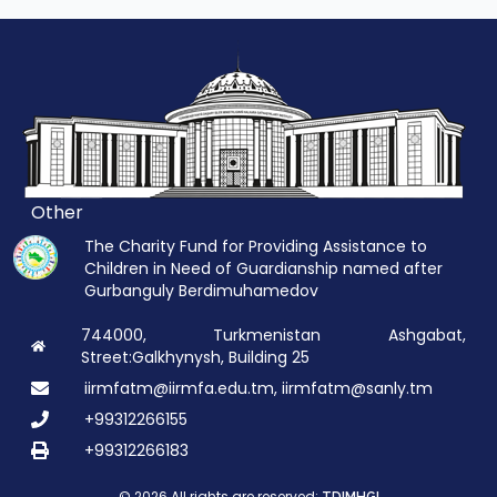
Other
The Charity Fund for Providing Assistance to
Children in Need of Guardianship named after
Gurbanguly Berdimuhamedov
744000, Turkmenistan Ashgabat,
Street:Galkhynysh, Building 25
iirmfatm@iirmfa.edu.tm, iirmfatm@sanly.tm
+99312266155
+99312266183
© 2026 All rights are reserved: