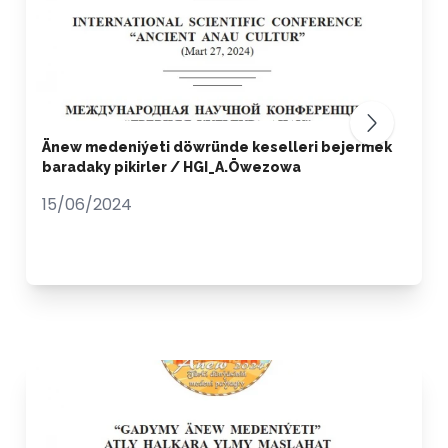
Änew medeniýeti döwründe keselleri bejermek
baradaky pikirler / HGI_A.Öwezowa
15/06/2024