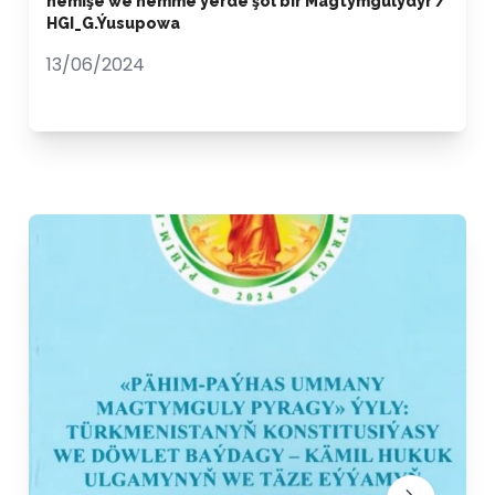
hemişe we hemme ýerde şol bir Magtymgulydyr /
HGI_G.Ýusupowa
13/06/2024