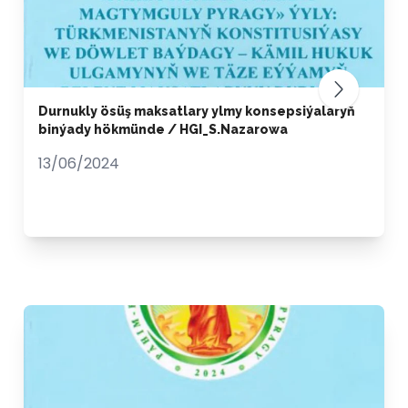
Durnukly ösüş maksatlary ylmy konsepsiýalaryň
binýady hökmünde / HGI_S.Nazarowa
13/06/2024