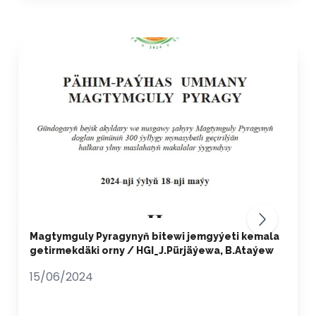
Magtymguly Pyragynyň bitewi jemgyýeti kemala
getirmekdäki orny / HGI_J.Pürjäýewa, B.Ataýew
15/06/2024