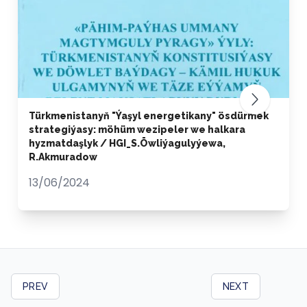
Türkmenistanyň "Ýaşyl energetikany" ösdürmek
strategiýasy: möhüm wezipeler we halkara
hyzmatdaşlyk / HGI_S.Öwliýagulyýewa,
R.Akmuradow
13/06/2024
PREV
NEXT