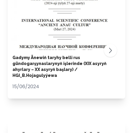
Gadymy Änewiň taryhy belli rus
gündogarşynaslarynyň işlerinde (ХIХ asyryň
ahyrlary – ХХ asyryň başlary) /
HGI_B.Hojagulyýewa
15/06/2024