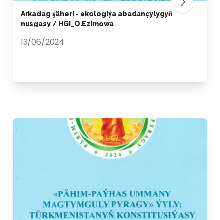
Arkadag şäheri - ekologiýa abadançylygyň
nusgasy / HGI_O.Ezimowa
13/06/2024