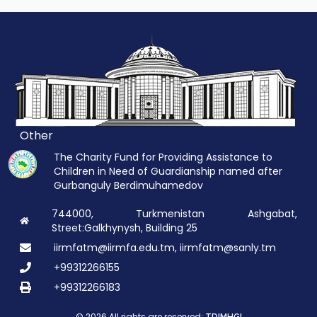
Other
The Charity Fund for Providing Assistance to
Children in Need of Guardianship named after
Gurbanguly Berdimuhamedov
744000, Turkmenistan Ashgabat,
Street:Galkhynysh, Building 25
iirmfatm@iirmfa.edu.tm, iirmfatm@sanly.tm
+99312266155
+99312266183
© 2026 All rights are reserved: