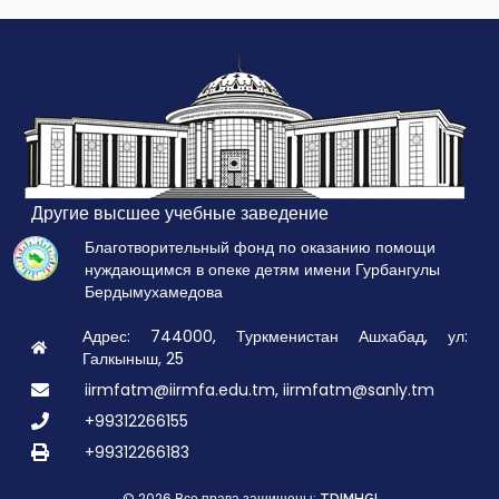
Другие высшее учебные заведение
Благотворительный фонд по оказанию помощи
нуждающимся в опеке детям имени Гурбангулы
Бердымухамедова
Адрес: 744000, Туркменистан Ашхабад, ул:
Галкыныш, 25
iirmfatm@iirmfa.edu.tm, iirmfatm@sanly.tm
+99312266155
+99312266183
© 2026 Все права зашищены: