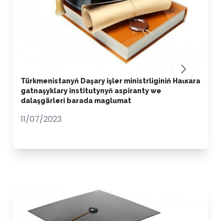
Türkmenistanyň Daşary işler ministrliginiň Halkara
gatnaşyklary institutynyň aspiranty we
dalaşgärleri barada maglumat
11/07/2023