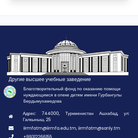
Другие высшее учебные заведение
Благотворительный фонд по оказанию помощи
нуждающимся в опеке детям имени Гурбангулы
Бердымухамедова
Адрес: 744000, Туркменистан Ашхабад, ул:
Галкыныш, 25
iirmfatm@iirmfa.edu.tm, iirmfatm@sanly.tm
+99312266155