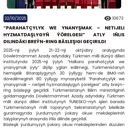
22/10/2025
10673
“PARAHATÇYLYK WE YNANYŞMAK – NETIJELI
HYZMATDAŞLYGYŇ ÝÖRELGESI” ATLY IŇLIS
DILINDÄKI BREÝN-RING BÄSLEŞIGI GEÇIRILDI
2025-nji ýylyň 21–22-nji oktýabry aralygynda
Döwletmämmet Azady adyndaky Türkmen milli dünýä dilleri
institutynda 2025-nji ýylyň “Halkara parahatçylyk we
ynanyşmak ýyly” diýlip yglan edilmegi, Türkmenistanyň
hemişelik Bitaraplygynyň 30 ýyllygy hem-de BMG-niň
döredilmeginiň 80 ýyllygy mynasybetli “Parahatçylyk we
ynanyşmak – netijeli hyzmatdaşlygyň ýörelgesi” atly breýn-
ring bäsleşigi geçirildi. Türkmenistanyň Bilim ministrliginiň
goldamagynda Döwletmämmet Azady adyndaky Türkmen
milli dünýä dilleri institutynyň ÝUNESKO-nyň işleri barada
Türkmenistanyň milli toparynyň Sekretariatynyň bilelikde
guramagynda ýurdumyzyň ýokary okuw mekdepleriniň
talyplarynyň arasynda iňlis dilinde geçirildi.
Bäsleşik ýurdumyzyň ýokary okuw mekdeplerinden düzülen