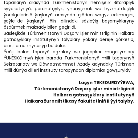
toparlaryň arasynda Türkmenistanyň hemişelik Bitaraplyk
syýasatynyň, parahatçylyk, ynanyşmak we hyzmatdaşlyk
ýörelgeleriniň ýaşlaryň arasynda giňden wagyz edilmegini,
şeýle-de ýaşlaryň iňlis dilindäki sözleýiş başarnyklaryny
ösdürmek maksady bilen geçirildi.
Bäsleşikde Türkmenistanyň Daşary işler ministrliginiň Halkara
gatnaşyklary institutynyň talyplary ýokary dereje görkezip,
birinji orna mynasyp boldular.
Ýeňiji bolan toparyň agzalary we jogapkär mugallymlary
ÝUNESKO-nyň işleri barada Türkmenistanyň milli toparynyň
Sekretariaty we Döwletmämmet Azady adyndaky Türkmen
milli dünýä dilleri instituty tarapyndan diplomlar gowşuryldy.
Laçyn TEKEDURDYÝEWA,
Türkmenistanyň Daşary işler ministrliginiň
Halkara gatnaşyklary institutynyň
Halkara žurnalistikasy fakultetiniň II ýyl talyby.