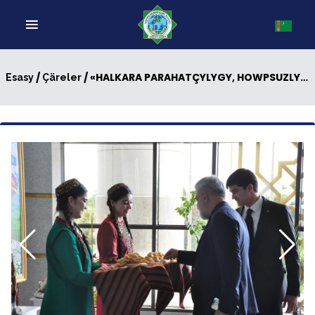
/
/ «HALKARA PARAHATÇYLYGY, HOWPSUZLYGY WE DURNUKLY ÖSÜŞ IŞINI GOLDAMAKDA HEM-DE BERKITMEKDE BITARAPLYK SYÝASATYNYŇ ORNY WE ÄHMIÝETI» ATLY KARARNAMANYŇ KABUL EDILMEGI MYNASYBETLI GEÇIRILEN MASLAHAT
Esasy
Çäreler