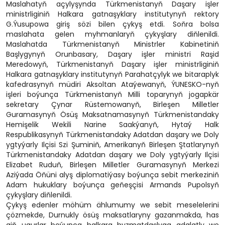
Maslahatyň açylyşynda Türkmenistanyň Daşary işler
ministrliginiň Halkara gatnaşyklary institutynyň rektory
G.Ýusupowa giriş sözi bilen çykyş etdi. Soňra bolsa
maslahata gelen myhmanlaryň çykyşlary diňlenildi.
Maslahatda Türkmenistanyň Ministrler Kabinetiniň
Başlygynyň Orunbasary, Daşary işler ministri Raşid
Meredowyň, Türkmenistanyň Daşary işler ministrliginiň
Halkara gatnaşyklary institutynyň Parahatçylyk we bitaraplyk
kafedrasynyň müdiri Aksoltan Ataýewanyň, ÝUNESKO-nyň
işleri boýunça Türkmenistanyň Milli toparynyň jogapkär
sekretary Çynar Rüstemowanyň, Birleşen Milletler
Guramasynyň Ösüş Maksatnamasynyň Türkmenistandaky
Hemişelik Wekili Narine Saakýanyň, Hytaý Halk
Respublikasynyň Türkmenistandaky Adatdan daşary we Doly
ygtyýarly Ilçisi Szi Şuminiň, Amerikanyň Birleşen Ştatlarynyň
Türkmenistandaky Adatdan daşary we Doly ygtyýarly Ilçisi
Elizabet Ruduň, Birleşen Milletler Guramasynyň Merkezi
Aziýada Öňüni alyş diplomatiýasy boýunça sebit merkeziniň
Adam hukuklary boýunça geňeşçisi Armands Pupolsyň
çykyşlary diňlenildi.
Çykyş edenler möhüm ählumumy we sebit meselelerini
çözmekde, Durnukly ösüş maksatlaryny gazanmakda, has
giň ugurlar boýunça halkara hyzmatdaşlyga adalatly we