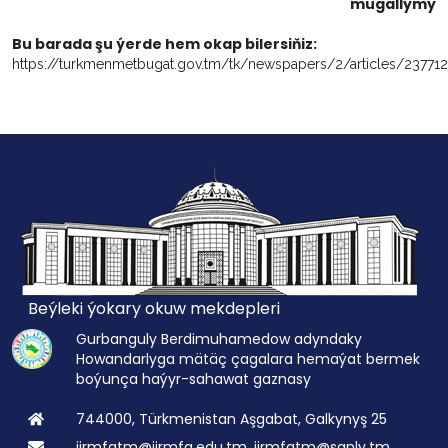
mugallymy
Bu barada şu ýerde hem okap bilersiňiz:
https://turkmenmetbugat.gov.tm/tk/newspapers/2/articles/237712
Beýleki ýokary okuw mekdepleri
Gurbanguly Berdimuhamedow adyndaky
Howandarlyga mätäç çagalara hemaýat bermek
boýunça haýyr-sahawat gaznasy
744000, Türkmenistan Aşgabat, Galkynyş 25
iirmfatm@iirmfa.edu.tm, iirmfatm@sanly.tm