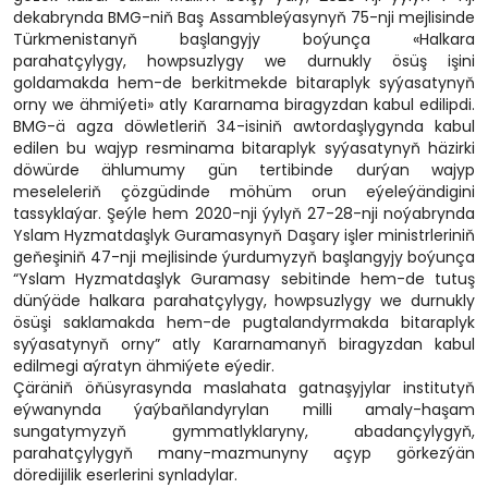
dekabrynda BMG-niň Baş Assambleýasynyň 75-nji mejlisinde
Türkmenistanyň başlangyjy boýunça «Halkara
parahatçylygy, howpsuzlygy we durnukly ösüş işini
goldamakda hem-de berkitmekde bitaraplyk syýasatynyň
orny we ähmiýeti» atly Kararnama biragyzdan kabul edilipdi.
BMG-ä agza döwletleriň 34-isiniň awtordaşlygynda kabul
edilen bu wajyp resminama bitaraplyk syýasatynyň häzirki
döwürde ählumumy gün tertibinde durýan wajyp
meseleleriň çözgüdinde möhüm orun eýeleýändigini
tassyklaýar. Şeýle hem 2020-nji ýylyň 27-28-nji noýabrynda
Yslam Hyzmatdaşlyk Guramasynyň Daşary işler ministrleriniň
geňeşiniň 47-nji mejlisinde ýurdumyzyň başlangyjy boýunça
“Yslam Hyzmatdaşlyk Guramasy sebitinde hem-de tutuş
dünýäde halkara parahatçylygy, howpsuzlygy we durnukly
ösüşi saklamakda hem-de pugtalandyrmakda bitaraplyk
syýasatynyň orny” atly Kararnamanyň biragyzdan kabul
edilmegi aýratyn ähmiýete eýedir.
Çäräniň öňüsyrasynda maslahata gatnaşyjylar institutyň
eýwanynda ýaýbaňlandyrylan milli amaly-haşam
sungatymyzyň gymmatlyklaryny, abadançylygyň,
parahatçylygyň many-mazmunyny açyp görkezýän
döredijilik eserlerini synladylar.