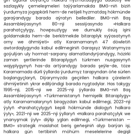
sazlaşykly çemeleşmeleri taýýarlamakda BMG-niň biziň
ýurdumyza jogapkärli hem-de netijeli hyzmatdaş hökmünde
garaýandygy barada aýratyn bellediler. BMG-niň Baş
Assambleýasynyň 80-nji sessiýasynda «Halkara
parahatçylygy, howpsuzlygy we durnukly ösüş işini
goldamakda hem-de berkitmekde bitaraplyk syýasatynyň
orny we ähmiýeti» atly Kararnamanyň 47 döwletiň
awtordaşlygynda kabul edilmeginiň Garaşsyz Watanymyza
goýulýan uly hormat-sarpany alamatlandyrýandygy, häzirki
zaman şertlerinde Bitaraplygyň türkmen nusgasynyň
wajyplygynyň has-da artýandygy barada şeýle-de, täze
Kararnamada dürli ýyllarda ýurdumyz tarapyndan öňe sürlen
başlangyçlaryň, Diýarymyzda geçirilen halkara çäreleriň
ähmiýetiniň ykrar edilýändigi barada nygtadylar. Has takygy
1995-nji, 2015-nji we 2025-nji ýyllarda BMG-niň Baş
Assambleýasynyň «Türkmenistanyň hemişelik Bitaraplygy»
atly Kararnamalarynyň biragyzdan kabul edilmegi, 2023-nji
ýylyň «Parahatçylygyň kepili hökmünde dialogyň halkara
ýyly», 2021-nji we 2025-nji ýyllaryň «Halkara parahatçylyk we
ynanyşmak ýyly» diýlip yglan edilmegi, «Türkmenistan —
BMG» strategik maslahat beriş geňeşiniň alyp barýan işi,
halkara gün tertibiniň möhüm meselelerine degişli