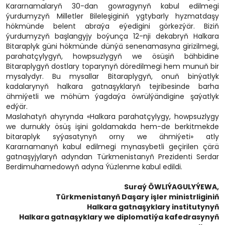
Kararnamalaryň 30-dan gowragynyň kabul edilmegi
ýurdumyzyň Milletler Bileleşiginiň ygtybarly hyzmatdaşy
hökmünde belent abraýa eýedigini görkezýär. Biziň
ýurdumyzyň başlangyjy boýunça 12-nji dekabryň Halkara
Bitaraplyk güni hökmünde dünýä senenamasyna girizilmegi,
parahatçylygyň, howpsuzlygyň we ösüşiň bähbidine
Bitaraplygyň dostlary toparynyň döredilmegi hem munuň bir
mysalydyr. Bu mysallar Bitaraplygyň, onuň binýatlyk
kadalarynyň halkara gatnaşyklaryň tejribesinde barha
ähmiýetli we möhüm ýagdaýa öwrülýändigine şaýatlyk
edýär.
Maslahatyň ahyrynda «Halkara parahatçylygy, howpsuzlygy
we durnukly ösüş işini goldamakda hem-de berkitmekde
bitaraplyk syýasatynyň orny we ähmiýeti» atly
Kararnamanyň kabul edilmegi mynasybetli geçirilen çärä
gatnaşyjylaryň adyndan Türkmenistanyň Prezidenti Serdar
Berdimuhamedowyň adyna Ýüzlenme kabul edildi.
Suraý ÖWLIÝAGULYÝEWA,
Türkmenistanyň Daşary işler ministrliginiň
Halkara gatnaşyklary institutynyň
Halkara gatnaşyklary we diplomatiýa kafedrasynyň