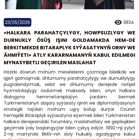
23/05/2026
3834
«HALKARA PARAHATÇYLYGY, HOWPSUZLYGY WE
DURNUKLY ÖSÜŞ IŞINI GOLDAMAKDA HEM-DE
BERKITMEKDE BITARAPLYK SYÝASATYNYŇ ORNY WE
ÄHMIÝETI» ATLY KARARNAMANYŇ KABUL EDILMEGI
MYNASYBETLI GEÇIRILEN MASLAHAT
Häzirki döwrüň möhüm meselelerini çözmäge bilelikde we
işjeň gatnaşmak, ählumumy parahatçylygy we durnuklylygy
pugtalandyrmak, sebit we ählumumy derejede netijeli
hyzmatdaşlygy ösdürmek maksady bilen, oňyn halkara
dialogyna hemmetaraplaýyn ýardam bermek
Türkmenistanyň daşary syýasaty işiniň we diplomatiýasynyň
strategik taýdan möhüm ugry bolup durýar. Özüniň
hemişelik Bitaraplyk syýasatyna eýermek bilen Türkmenistan
halkara derejesindäki forumlary, maslahatlary we gepleşikleri
geçirmek ýaly başlangyçlar bilen çykyş edýär. 1992-nji ýylyň
2-nji martynda BMG-niň doly hukukly agzalygyna kabul