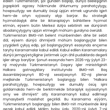
edilen Türkmenistan, şol günden başlap, dünýä bileleşiginiň
jogapkärli agzasy hökmünde ählumumy parahatçylygy,
howpsuzlygy we durnukly ösüşi üpjün etmek ugrunda işjeň
hem-de oňyn syýasaty alyp barýar. Bu strategik
hyzmatdaşlyk diňe bir ikitaraplaýyn bähbitlere hyzmat
etmän, eýsem bütin Merkezi Aziýa sebitiniň we dünýäniň
abadançylygyny üpjün etmegiň möhüm guralyna öwrüldi.
Türkmenistan BMG-niň belent münberinden diňe bir sebit
däl, eýsem dünýä ähmiýetli möhüm başlangyçlar bilen
yzygiderli çykyş edip, şol başlangyçlaryň esasynda ençeme
taryhy Kararnamalar kabul edildi. Kabul edilen Kararnamalary
dünýä jemgyýetçiligine ýetirmek üçin ähli pudaklarda degerli
işler alnyp barylýar. Şonuň esasynda hem 2026-njy ýylyň 23-
nji maýynda Türkmenistanyň Daşary işler ministrliginiň
Halkara gatnaşyklary institutynda BMG-niň Baş
Assambleýasynyň 80-nji sessiýasynyň 82-nji plenar
mejlisinde Türkmenistanyň başlangyjy bilen “Halkara
parahatçylygy, howpsuzlygy we durnukly ösüş işini
goldamakda hem-de berkitmekde bitaraplyk syýasatynyň
orny we ähmiýeti” atly Kararnamanyň kabul edilmegi
mynasybetli maslahat geçirildi. Bu Kararnama eýýäm,
Türkmenistanyň başlangyjy bilen BMG-niň münberinde ikinji
gezek kabul edildi. Mälim bolşy ýaly, 2020-nji ýylyň 7-nji