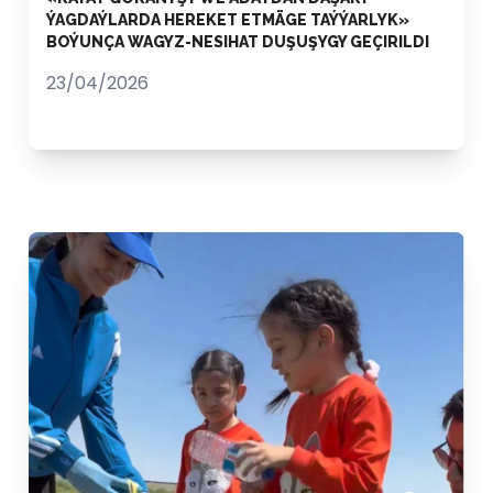
ÝAGDAÝLARDA HEREKET ETMÄGE TAÝÝARLYK»
BOÝUNÇA WAGYZ-NESIHAT DUŞUŞYGY GEÇIRILDI
23/04/2026