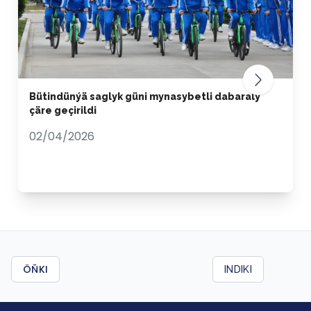
Bütindünýä saglyk güni mynasybetli dabaraly
çäre geçirildi
02/04/2026
ÖŇKI
INDIKI