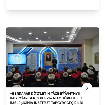
«BERKARAR DÖWLETIŇ TÄZE EÝÝAMYNYŇ
BAGTYÝAR GERÇEKLERI» ATLY DÖREDIJILIK
BÄSLEŞIGINIŇ INSTITUT TAPGYRY GEÇIRILDI