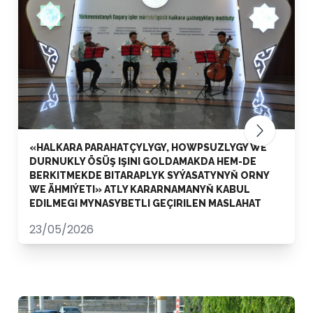
«HALKARA PARAHATÇYLYGY, HOWPSUZLYGY WE
DURNUKLY ÖSÜŞ IŞINI GOLDAMAKDA HEM-DE
BERKITMEKDE BITARAPLYK SYÝASATYNYŇ ORNY
WE ÄHMIÝETI» ATLY KARARNAMANYŇ KABUL
EDILMEGI MYNASYBETLI GEÇIRILEN MASLAHAT
23/05/2026