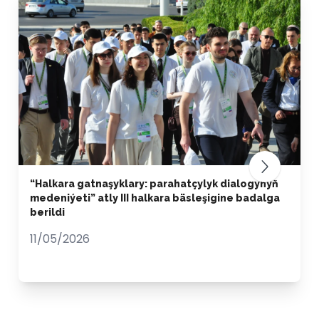
“Halkara gatnaşyklary: parahatçylyk dialogynyň
medeniýeti” atly III halkara bäsleşigine badalga
berildi
11/05/2026