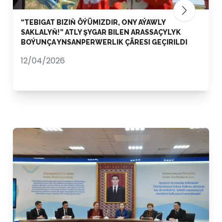
“TEBIGAT BIZIŇ ÖÝÜMIZDIR, ONY AÝAWLY
SAKLALYŇ!” ATLY ŞYGAR BILEN ARASSAÇYLYK
BOÝUNÇA YNSANPERWERLIK ÇÄRESI GEÇIRILDI
12/04/2026