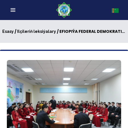
/
/ EFIOPIÝA FEDERAL DEMOKRATIK RESPUBLIKASYNYŇ TÜRKMENISTANDAKY ADATDAN DAŞARY WE DOLY YGTYÝARLY ILÇISINIŇ GATNAŞMAGYNDA UMUMY OKUW SAPAGY GEÇIRILDI
Esasy
Ilçileriň leksiýalary