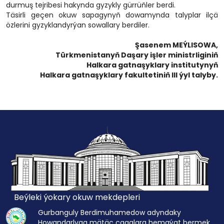
durmuş tejribesi hakynda gyzykly gürrüňler berdi.
Täsirli geçen okuw sapagynyň dowamynda talyplar ilçä
özlerini gyzyklandyrýan sowallary berdiler.
Şasenem MEÝLISOWA,
Türkmenistanyň Daşary işler ministrliginiň
Halkara gatnaşyklary institutynyň
Halkara gatnaşyklary fakultetiniň III ýyl talyby.
Beýleki ýokary okuw mekdepleri
Gurbanguly Berdimuhamedow adyndaky
Howandarlyga mätäç çagalara hemaýat bermek