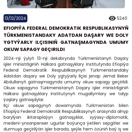
13/12/2024
5240
EFIOPIÝA FEDERAL DEMOKRATIK RESPUBLIKASYNYŇ
TÜRKMENISTANDAKY ADATDAN DAŞARY WE DOLY
YGTYÝARLY ILÇISINIŇ GATNAŞMAGYNDA UMUMY
OKUW SAPAGY GEÇIRILDI
2024-nji ýylyň 13-nji dekabrynda Türkmenistanyň Daşary
işler ministrliginiň Halkara gatnaşyklary institutynda Efiopiýa
Federal Demokratik Respublikasynyň Türkmenistandaky
Adatdan daşary we Doly ygtyýarly Ilçisi jenap Jemal Beker
Abdullanyň gatnaşmagynda umumy okuw sapagy geçirildi.
Okuw sapagyna Türkmenistanyň Daşary işler ministrliginiň
Halkara gatnaşyklary institutynyň mugallymlary we talyp
ýaşlary gatnaşdylar.
Ilçi okuw sapagynyň dowamynda Türkmenistan bilen
Efiopiýa Federal Demokratik Respublikasynyň arasynda alnyp
barylýan ikitaraplaýyn gatnaşyklar, syýasy-diplomatik,
medeni-ynsanperwer ugurlar boýunça ýetilen sepgitler we
durmuşa geçirilýän işler barada, şeýle hem özüniň baý iş we