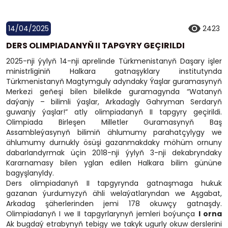
14/04/2025
2423
DERS OLIMPIADANYŇ II TAPGYRY GEÇIRILDI
2025-nji ýylyň 14-nji aprelinde Türkmenistanyň Daşary işler
ministrliginiň Halkara gatnaşyklary institutynda
Türkmenistanyň Magtymguly adyndaky Ýaşlar guramasynyň
Merkezi geňeşi bilen bilelikde guramagynda “Watanyň
daýanjy – bilimli ýaşlar, Arkadagly Gahryman Serdaryň
guwanjy ýaşlar!” atly olimpiadanyň II tapgyry geçirildi.
Olimpiada Birleşen Milletler Guramasynyň Baş
Assambleýasynyň bilimiň ählumumy parahatçylygy we
ählumumy durnukly ösüşi gazanmakdaky möhüm ornuny
dabarlandyrmak üçin 2018-nji ýylyň 3-nji dekabryndaky
Kararnamasy bilen yglan edilen Halkara bilim gününe
bagyşlanyldy.
Ders olimpiadanyň II tapgyrynda gatnaşmaga hukuk
gazanan ýurdumyzyň ähli welaýatlaryndan we Aşgabat,
Arkadag şäherlerinden jemi 178 okuwçy gatnaşdy.
Olimpiadanyň I we II tapgyrlarynyň jemleri boýunça
I orna
Ak bugdaý etrabynyň tebigy we takyk ugurly okuw derslerini