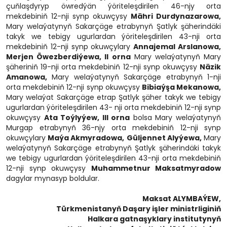
çuňlaşdyryp öwredýän ýöriteleşdirilen 46-njy orta
mekdebiniň 12-nji synp okuwçysy
Mähri Durdynazarowa,
Mary welaýatynyň Sakarçäge etrabynyň Şatlyk şäherindäki
takyk we tebigy ugurlardan ýöriteleşdirilen 43-nji orta
mekdebiniň 12-nji synp okuwçylary
Annajemal Arslanowa,
Merjen Öwezberdiýewa, II orna
Mary welaýatynyň Mary
şäheriniň 19-nji orta mekdebiniň 12-nji synp okuwçysy
Näzik
Amanowa,
Mary welaýatynyň Sakarçäge etrabynyň 1-nji
orta mekdebiniň 12-nji synp okuwçysy
Bibiaýşa Mekanowa,
Mary welaýat Sakarçäge etrap Şatlyk şäher takyk we tebigy
ugurlardan ýöriteleşdirilen 43- nji orta mekdebiniň 12-nji synp
okuwçysy
Ata Toýlyýew, III orna
bolsa Mary welaýatynyň
Murgap etrabynyň 36-njy orta mekdebiniň 12-nji synp
okuwçylary
Maýa Akmyradowa,
Güljennet Alyýewa,
Mary
welaýatynyň Sakarçäge etrabynyň Şatlyk şäherindäki takyk
we tebigy ugurlardan ýöriteleşdirilen 43-nji orta mekdebiniň
12-nji synp okuwçysy
Muhammetnur Maksatmyradow
dagylar mynasyp boldular.
Maksat ALYMBAÝEW,
Türkmenistanyň Daşary işler ministrliginiň
Halkara gatnaşyklary institutynyň