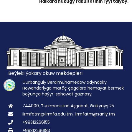
Halkara hukugy fakultetiniň I ýyl talyby.
Beýleki ýokary okuw mekdepleri
Gurbanguly Berdimuhamedow adyndaky
Howandarlyga mätäç çagalara hemaýat bermek
boýunça haýyr-sahawat gaznasy
744000, Türkmenistan Aşgabat, Galkynyş 25
iirmfatm@iirmfa.edu.tm, iirmfatm@sanly.tm
+99312266155
+99312266183