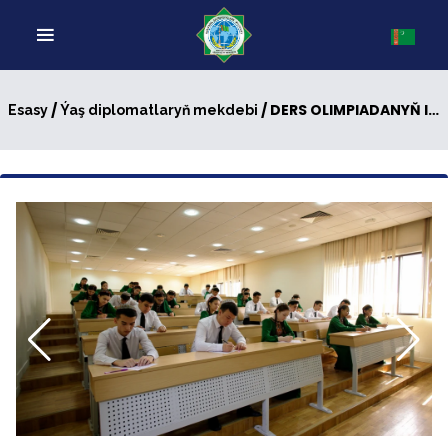
/
/ DERS OLIMPIADANYŇ II TAPGYRY GEÇIRILDI
Esasy
Ýaş diplomatlaryň mekdebi