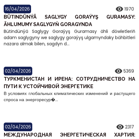
16/04/2026
1970
BÜTINDÜNÝÄ SAGLYGY GORAÝYŞ GURAMASY:
ÄHLUMUMY SAGLYGYŇ GORAGYNDA
Bütindünýä Saglygy Goraýyş Guramasy ähli döwletleriň
adam saglygyny we saglygy goraýyş ulgamyndaky bähbitleri
nazara almak bilen, sagdyn d...
02/04/2026
5369
ТУРКМЕНИСТАН И ИРEНA: СОТРУДНИЧЕСТВО НА
ПУТИ К УСТОЙЧИВОЙ ЭНЕРГЕТИКЕ
В условиях глобальных климатических изменений и растущего
спроса на энергоресур�...
02/04/2026
2317
МЕЖДУНАРОДНАЯ ЭНЕРГЕТИЧЕСКАЯ ХАРТИЯ: