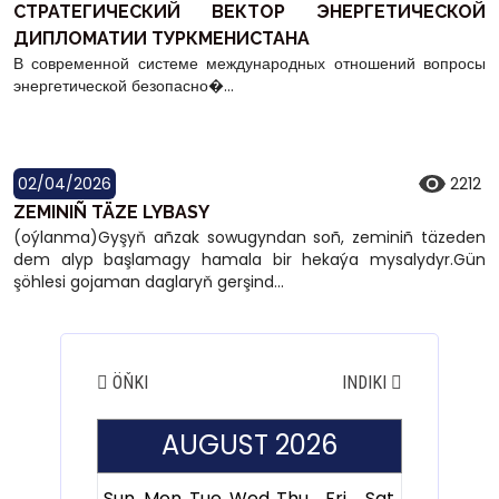
СТРАТЕГИЧЕСКИЙ ВЕКТОР ЭНЕРГЕТИЧЕСКОЙ
ДИПЛОМАТИИ ТУРКМЕНИСТАНА
В современной системе международных отношений вопросы
энергетической безопасно�...
02/04/2026
2212
ZEMINIÑ TÄZE LYBASY
(oýlanma)Gyşyň añzak sowugyndan soñ, zeminiñ täzeden
dem alyp başlamagy hamala bir hekaýa mysalydyr.Gün
şöhlesi gojaman daglaryň gerşind...
ÖŇKI
INDIKI
AUGUST 2026
Sun
Mon
Tue
Wed
Thu
Fri
Sat