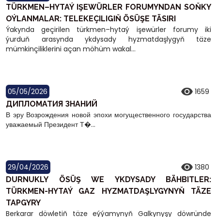
TÜRKMEN–HYTAÝ IŞEWÜRLER FORUMYNDAN SOŇKY
OÝLANMALAR: TELEKEÇILIGIŇ ÖSÜŞE TÄSIRI
Ýakynda geçirilen türkmen–hytaý işewürler forumy iki
ýurduň arasynda ykdysady hyzmatdaşlygyň täze
mümkinçiliklerini açan möhüm wakal...
05/05/2026
1659
ДИПЛОМАТИЯ ЗНАНИЙ
В эру Возрождения новой эпохи могущественного государства
уважаемый Президент Т�...
29/04/2026
1380
DURNUKLY ÖSÜŞ WE YKDYSADY BÄHBITLER:
TÜRKMEN-HYTAÝ GAZ HYZMATDAŞLYGYNYŇ TÄZE
TAPGYRY
Berkarar döwletiň täze eýýamynyň Galkynyşy döwründe