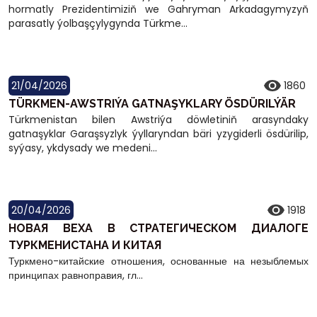
hormatly Prezidentimiziň we Gahryman Arkadagymyzyň
parasatly ýolbaşçylygynda Türkme...
21/04/2026
1860
TÜRKMEN-AWSTRIÝA GATNAŞYKLARY ÖSDÜRILÝÄR
Türkmenistan bilen Awstriýa döwletiniň arasyndaky
gatnaşyklar Garaşsyzlyk ýyllaryndan bäri yzygiderli ösdürilip,
syýasy, ykdysady we medeni...
20/04/2026
1918
НОВАЯ ВЕХА В СТРАТЕГИЧЕСКОМ ДИАЛОГЕ
ТУРКМЕНИСТАНА И КИТАЯ
Туркмено-китайские отношения, основанные на незыблемых
принципах равноправия, гл...