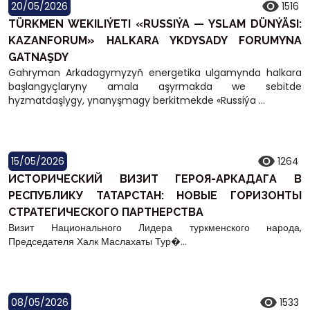
20/05/2026
1516
TÜRKMEN WEKILIÝETI «RUSSIÝA — YSLAM DÜNÝÄSI:
KAZANFORUM» HALKARA YKDYSADY FORUMYNA
GATNAŞDY
Gahryman Arkadagymyzyň energetika ulgamynda halkara
başlangyçlaryny amala aşyrmakda we sebitde
hyzmatdaşlygy, ynanyşmagy berkitmekde «Russiýa ...
15/05/2026
1264
ИСТОРИЧЕСКИЙ ВИЗИТ ГЕРОЯ-АРКАДАГА В
РЕСПУБЛИКУ ТАТАРСТАН: НОВЫЕ ГОРИЗОНТЫ
СТРАТЕГИЧЕСКОГО ПАРТНЕРСТВА
Визит Национального Лидера туркменского народа,
Председателя Халк Маслахаты Тур�...
08/05/2026
1533