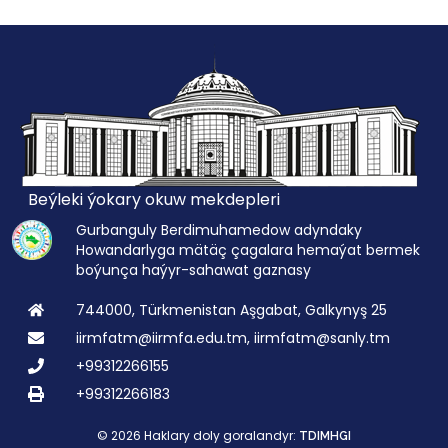
Beýleki ýokary okuw mekdepleri
Gurbanguly Berdimuhamedow adyndaky
Howandarlyga mätäç çagalara hemaýat bermek
boýunça haýyr-sahawat gaznasy
744000, Türkmenistan Aşgabat, Galkynyş 25
iirmfatm@iirmfa.edu.tm, iirmfatm@sanly.tm
+99312266155
+99312266183
© 2026 Haklary doly goralandyr:
TDIMHGI