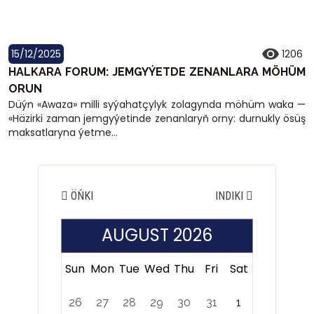
15/12/2025
1206
HALKARA FORUM: JEMGYÝETDE ZENANLARA MÖHÜM
ORUN
Düýn «Awaza» milli syýahatçylyk zolagynda möhüm waka —
«Häzirki zaman jemgyýetinde zenanlaryň orny: durnukly ösüş
maksatlaryna ýetme...
ÖŇKI
INDIKI
AUGUST 2026
Sun
Mon
Tue
Wed
Thu
Fri
Sat
26
27
28
29
30
31
1