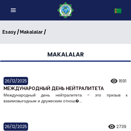
/
/
Esasy
Makalalar
MAKALALAR
26/12/2025
1691
МЕЖДУНАРОДНЫЙ ДЕНЬ НЕЙТРАЛИТЕТА
Международный день нейтралитета – это призыв к
взаимовыгодным и дружеским отнош�...
26/12/2025
2739