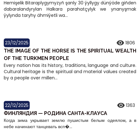
Hemişelik Bitaraplygymyzyň şanly 30 ýyllygy dünýäde giňden
dabaralandyrylan Halkara parahatçylyk we ynanyşmak
ýylynda taryhy ähmiýetli wa...
23/12/2025
1806
THE IMAGE OF THE HORSE IS THE SPIRITUAL WEALTH
OF THE TURKMEN PEOPLE
Every nation has its history, traditions, language and culture.
Cultural heritage is the spiritual and material values created
by a people over millen...
22/12/2025
1363
ФИНЛЯНДИЯ — РОДИНА САНТА-КЛАУСА
Когда зима укрывает землю пушистым белым одеялом, а в
небе начинают танцевать всп�...