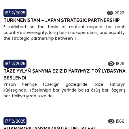
18/12/2025
2026
TURKMENISTAN – JAPAN STRATEGIC PARTNERSHIP
Established on the basis of mutual respect for each
country’s sovereignty, long term co-operation, and equality,
the strategic partnership between T...
18/12/2025
1829
TÄZE ÝYLYŇ ŞANYNA EZIZ DIÝARYMYZ TOÝ LYBASYNA
BESLENDI
Ynsan hemişe täzeligiň gözleginde, täze zatlaryň
küýseginde. Täzelenişiň bar ýerinde bolsa ösüş bar, özgeriş
bar. Halkymyzda täze do...
17/12/2025
1568
BITARAP WATANYMYZYŇ ÜSTÜNLIKLERI