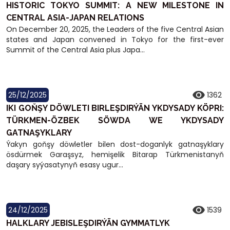
HISTORIC TOKYO SUMMIT: A NEW MILESTONE IN
CENTRAL ASIA-JAPAN RELATIONS
On December 20, 2025, the Leaders of the five Central Asian
states and Japan convened in Tokyo for the first-ever
Summit of the Central Asia plus Japa...
25/12/2025
1362
IKI GOŇŞY DÖWLETI BIRLEŞDIRÝÄN YKDYSADY KÖPRI:
TÜRKMEN-ÖZBEK SÖWDA WE YKDYSADY
GATNAŞYKLARY
Ýakyn goňşy döwletler bilen dost-doganlyk gatnaşyklary
ösdürmek Garaşsyz, hemişelik Bitarap Türkmenistanyň
daşary syýasatynyň esasy ugur...
24/12/2025
1539
HALKLARY JEBISLEŞDIRÝÄN GYMMATLYK