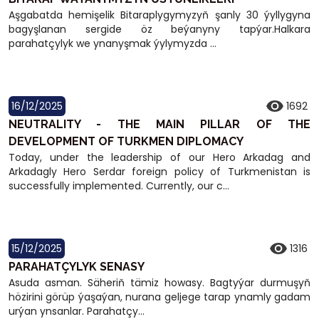
Aşgabatda hemişelik Bitaraplygymyzyň şanly 30 ýyllygyna
bagyşlanan sergide öz beýanyny tapýar.Halkara
parahatçylyk we ynanyşmak ýylymyzda ...
16/12/2025
1692
NEUTRALITY - THE MAIN PILLAR OF THE
DEVELOPMENT OF TURKMEN DIPLOMACY
Today, under the leadership of our Hero Arkadag and
Arkadagly Hero Serdar foreign policy of Turkmenistan is
successfully implemented. Currently, our c...
15/12/2025
1316
PARAHATÇYLYK SENASY
Asuda asman. Säheriň tämiz howasy. Bagtyýar durmuşyň
hözirini görüp ýaşaýan, nurana geljege tarap ynamly gadam
urýan ynsanlar. Parahatçy...