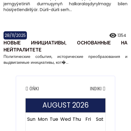
jemgyýetiniň durmuşynyň halkaralaşdyrylmagy bilen
häsiýetlendirilýär. Dürli-dürli serh...
28/11/2025
1354
НОВЫЕ ИНИЦИАТИВЫ, ОСНОВАННЫЕ НА
НЕЙТРАЛИТЕТЕ
Политические события, исторические преобразования и
выдвигаемые инициативы, кот�...
ÖŇKI
INDIKI
AUGUST 2026
Sun
Mon
Tue
Wed
Thu
Fri
Sat