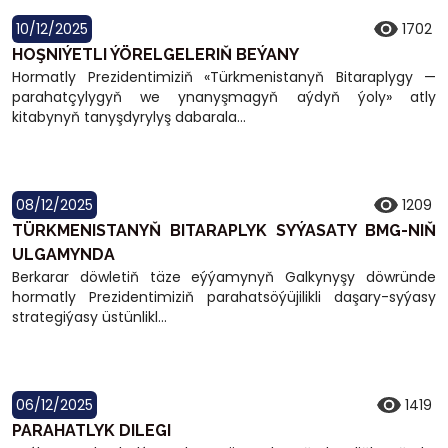
10/12/2025
1702
HOŞNIÝETLI ÝÖRELGELERIŇ BEÝANY
Hormatly Prezidentimiziň «Türkmenistanyň Bitaraplygy —
parahatçylygyň we ynanyşmagyň aýdyň ýoly» atly
kitabynyň tanyşdyrylyş dabarala...
08/12/2025
1209
TÜRKMENISTANYŇ BITARAPLYK SYÝASATY BMG-NIŇ
ULGAMYNDA
Berkarar döwletiň täze eýýamynyň Galkynyşy döwründe
hormatly Prezidentimiziň parahatsöýüjilikli daşary-syýasy
strategiýasy üstünlikl...
06/12/2025
1419
PARAHATLYK DILEGI