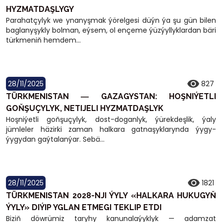
HYZMATDAŞLYGY
Parahatçylyk we ynanyşmak ýörelgesi düýn ýa şu gün bilen
baglanyşykly bolman, eýsem, ol ençeme ýüzýyllyklardan bäri
türkmeniň hemdem...
28/11/2025
827
TÜRKMENISTAN ― GAZAGYSTAN: HOŞNIÝETLI
GOŇŞUÇYLYK, NETIJELI HYZMATDAŞLYK
Hoşniýetli goňşuçylyk, dost-doganlyk, ýürekdeşlik, ýaly
jümleler häzirki zaman halkara gatnaşyklarynda ýygy-
ýygydan gaýtalanýar. Sebä...
28/11/2025
1821
TÜRKMENISTAN 2028-NJI ÝYLY «HALKARA HUKUGYŇ
ÝYLY» DIÝIP YGLAN ETMEGI TEKLIP ETDI
Biziň döwrümiz taryhy kanunalaýyklyk — adamzat