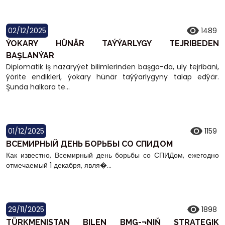
02/12/2025
1489
ÝOKARY HÜNÄR TAÝÝARLYGY TEJRIBEDEN
BAŞLANÝAR
Diplomatik iş nazaryýet bilimlerinden başga-da, uly tejribäni,
ýörite endikleri, ýokary hünär taýýarlygyny talap edýär.
Şunda halkara te...
01/12/2025
1159
ВСЕМИРНЫЙ ДЕНЬ БОРЬБЫ СО СПИДОМ
Как известно, Всемирный день борьбы со СПИДом, ежегодно
отмечаемый 1 декабря, явля�...
29/11/2025
1898
TÜRKMENISTAN BILEN BMG-¬NIŇ STRATEGIK