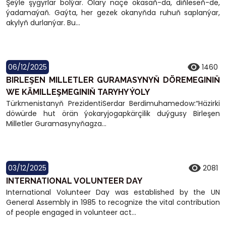
Şeýle şygyrlar bolýar. Olary näçe okasaň-da, diňleseň-de,
ýadamaýaň. Gaýta, her gezek okanyňda ruhuň saplanýar,
akylyň durlanýar. Bu...
06/12/2025
1460
BIRLEŞEN MILLETLER GURAMASYNYŇ DÖREMEGINIŇ
WE KÄMILLEŞMEGINIŇ TARYHY ÝOLY
Türkmenistanyň PrezidentiSerdar Berdimuhamedow:“Häzirki
döwürde hut örän ýokaryjogapkärçilik duýgusy Birleşen
Milletler Guramasynyňagza...
03/12/2025
2081
INTERNATIONAL VOLUNTEER DAY
International Volunteer Day was established by the UN
General Assembly in 1985 to recognize the vital contribution
of people engaged in volunteer act...