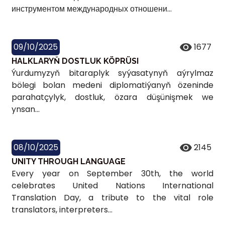
инструментом международных отношени...
09/10/2025
1677
HALKLARYŇ DOSTLUK KÖPRÜSI
Ýurdumyzyň bitaraplyk syýasatynyň aýrylmaz
bölegi bolan medeni diplomatiýanyň özeninde
parahatçylyk, dostluk, özara düşünişmek we
ynsan...
08/10/2025
2145
UNITY THROUGH LANGUAGE
Every year on September 30th, the world
celebrates United Nations International
Translation Day, a tribute to the vital role
translators, interpreters...