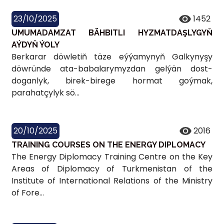
23/10/2025
1452
UMUMADAMZAT BÄHBITLI HYZMATDAŞLYGYŇ
AÝDYŇ ÝOLY
Berkarar döwletiň täze eýýamynyň Galkynyşy
döwründe ata-babalarymyzdan gelýän dost-
doganlyk, birek-birege hormat goýmak,
parahatçylyk sö...
20/10/2025
2016
TRAINING COURSES ON THE ENERGY DIPLOMACY
The Energy Diplomacy Training Centre on the Key
Areas of Diplomacy of Turkmenistan of the
Institute of International Relations of the Ministry
of Fore...