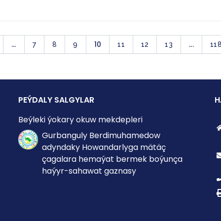
...
10
...
7
8
9
11
12
13
11
PEÝDALY SALGYLAR
H
Beýleki ýokary okuw mekdepleri
Gurbanguly Berdimuhamedow
adyndaky Howandarlyga mätäç
çagalara hemaýat bermek boýunça
haýyr-sahawat gaznasy