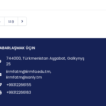
8
119
ABARLAŞMAK ÜÇIN
744000, Türkmenistan Aşgabat, Galkynyş
25
iirmfatm@iirmfa.edu.tm,
iirmfatm@sanly.tm
+99312266155
+99312266183