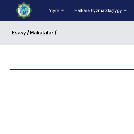
Ylym
Halkara hyzmatdaşlygy
/
/
Esasy
Makalalar