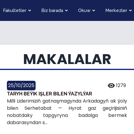
Fakultetler
Biz barada
Okuw
Merkezler
MAKALALAR
25/10/2025
1279
TARYH BEÝIK IŞLER BILEN ÝAZYLÝAR
Milli Liderimiziň gatnaşmagynda Arkadagyň ak ýoly
bilen Serhetabat — Hyrat gaz geçirijisiniň
nobatdaky tapgyryna badalga bermek
dabarasyndan s...