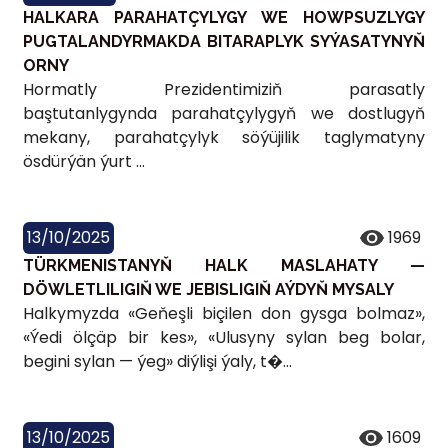
HALKARA PARAHATÇYLYGY WE HOWPSUZLYGY
PUGTALANDYRMAKDA BITARAPLYK SYÝASATYNYŇ
ORNY
Hormatly Prezidentimiziň parasatly
baştutanlygynda parahatçylygyň we dostlugyň
mekany, parahatçylyk söýüjilik taglymatyny
ösdürýän ýurt ...
13/10/2025
1969
TÜRKMENISTANYŇ HALK MASLAHATY —
DÖWLETLILIGIŇ WE JEBISLIGIŇ AÝDYŇ MYSALY
Halkymyzda «Geňeşli biçilen don gysga bolmaz»,
«Ýedi ölçäp bir kes», «Ulusyny sylan beg bolar,
begini sylan — ýeg» diýlişi ýaly, t�...
13/10/2025
1609