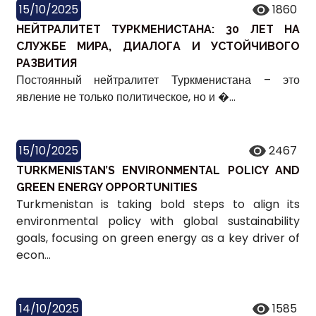
15/10/2025
1860
НЕЙТРАЛИТЕТ ТУРКМЕНИСТАНА: 30 ЛЕТ НА
СЛУЖБЕ МИРА, ДИАЛОГА И УСТОЙЧИВОГО
РАЗВИТИЯ
Постоянный нейтралитет Туркменистана – это
явление не только политическое, но и �...
15/10/2025
2467
TURKMENISTAN’S ENVIRONMENTAL POLICY AND
GREEN ENERGY OPPORTUNITIES
Turkmenistan is taking bold steps to align its
environmental policy with global sustainability
goals, focusing on green energy as a key driver of
econ...
14/10/2025
1585