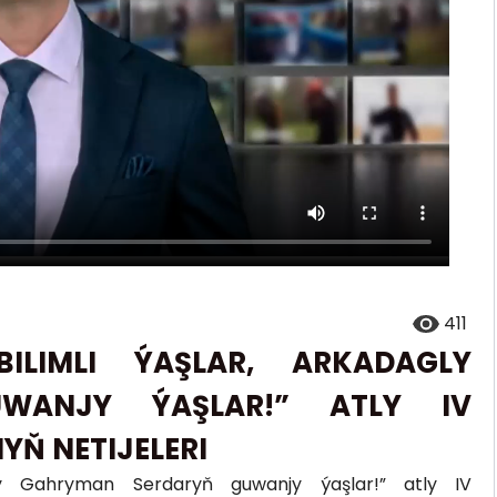
411
LIMLI ÝAŞLAR, ARKADAGLY
WANJY ÝAŞLAR!” ATLY IV
YŇ NETIJELERI
ly Gahryman Serdaryň guwanjy ýaşlar!” atly IV