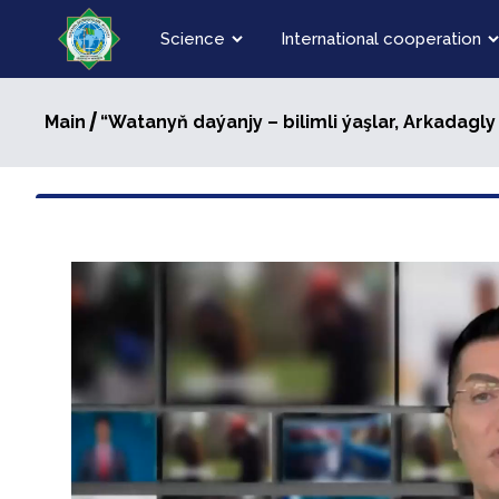
Science
International cooperation
/
Main
“Watanyň daýanjy – bilimli ýaşlar, Arkadag