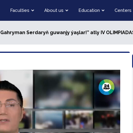
Faculties
About us
Education
Centers
ly Gahryman Serdaryň guwanjy ýaşlar!” atly IV OLIMPIA