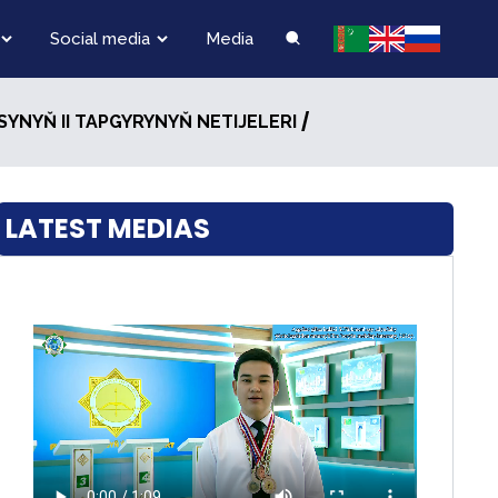
Social media
Media
/
DASYNYŇ II TAPGYRYNYŇ NETIJELERI
LATEST MEDIAS