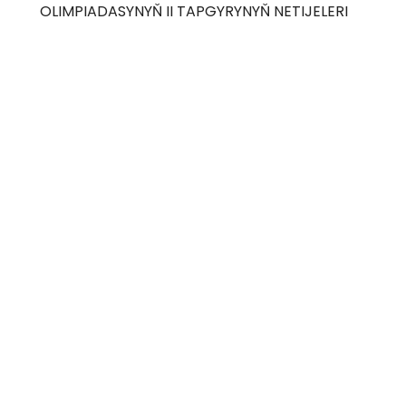
OLIMPIADASYNYŇ II TAPGYRYNYŇ NETIJELERI