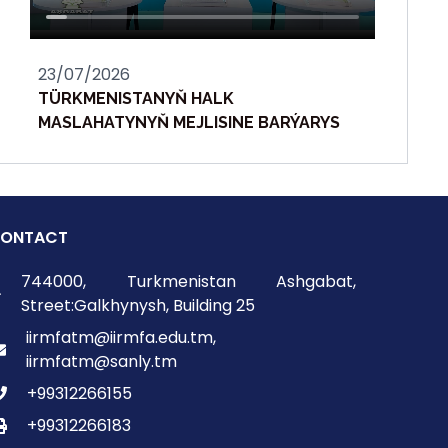
23/07/2026
TÜRKMENISTANYŇ HALK
MASLAHATYNYŇ MEJLISINE BARÝARYS
ONTACT
744000, Turkmenistan Ashgabat,
Street:Galkhynysh, Building 25
iirmfatm@iirmfa.edu.tm,
iirmfatm@sanly.tm
+99312266155
+99312266183