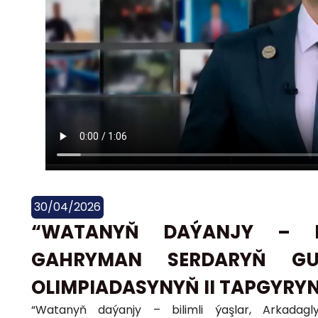
30/04/2026
“WATANYŇ DAÝANJY – BI
GAHRYMAN SERDARYŇ GU
OLIMPIADASYNYŇ II TAPGYRYN
“Watanyň daýanjy – bilimli ýaşlar, Arkadag