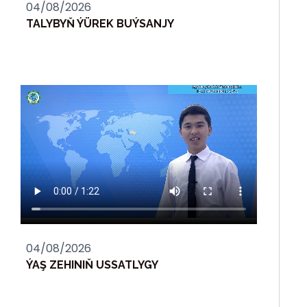
04/08/2026
TALYBYŇ ÝÜREK BUÝSANJY
04/08/2026
ÝAŞ ZEHINIŇ USSATLYGY