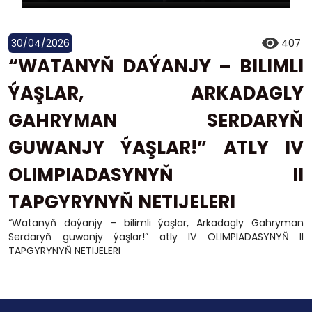
30/04/2026
407
“WATANYŇ DAÝANJY – BILIMLI
ÝAŞLAR, ARKADAGLY
GAHRYMAN SERDARYŇ
GUWANJY ÝAŞLAR!” ATLY IV
OLIMPIADASYNYŇ II
TAPGYRYNYŇ NETIJELERI
“Watanyň daýanjy – bilimli ýaşlar, Arkadagly Gahryman
Serdaryň guwanjy ýaşlar!” atly IV OLIMPIADASYNYŇ II
TAPGYRYNYŇ NETIJELERI