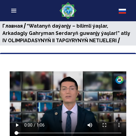
/
Главная
“Watanyň daýanjy – bilimli ýaşlar,
Arkadagly Gahryman Serdaryň guwanjy ýaşlar!” atly
/
IV OLIMPIADASYNYŇ II TAPGYRYNYŇ NETIJELERI