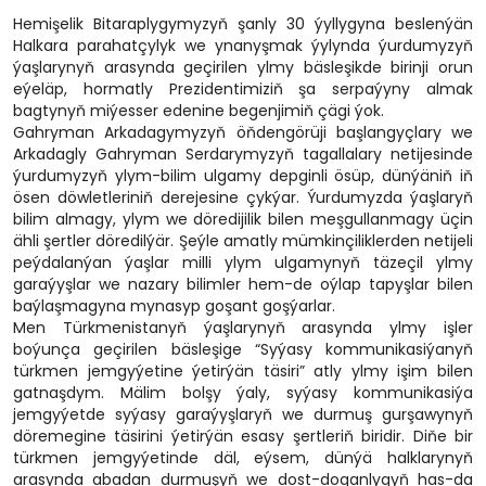
Hemişelik Bitaraplygymyzyň şanly 30 ýyllygyna beslenýän
Halkara parahatçylyk we ynanyşmak ýylynda ýurdumyzyň
ýaşlarynyň arasynda geçirilen ylmy bäsleşikde birinji orun
eýeläp, hormatly Prezidentimiziň şa serpaýyny almak
bagtynyň miýesser edenine begenjimiň çägi ýok.
Gahryman Arkadagymyzyň öňdengörüji başlangyçlary we
Arkadagly Gahryman Serdarymyzyň tagallalary netijesinde
ýurdumyzyň ylym-bilim ulgamy depginli ösüp, dünýäniň iň
ösen döwletleriniň derejesine çykýar. Ýurdumyzda ýaşlaryň
bilim almagy, ylym we döredijilik bilen meşgullanmagy üçin
ähli şertler döredilýär. Şeýle amatly mümkinçiliklerden netijeli
peýdalanýan ýaşlar milli ylym ulgamynyň täzeçil ylmy
garaýyşlar we nazary bilimler hem-de oýlap tapyşlar bilen
baýlaşmagyna mynasyp goşant goşýarlar.
Men Türkmenistanyň ýaşlarynyň arasynda ylmy işler
boýunça geçirilen bäsleşige “Syýasy kommunikasiýanyň
türkmen jemgyýetine ýetirýän täsiri” atly ylmy işim bilen
gatnaşdym. Mälim bolşy ýaly, syýasy kommunikasiýa
jemgyýetde syýasy garaýyşlaryň we durmuş gurşawynyň
döremegine täsirini ýetirýän esasy şertleriň biridir. Diňe bir
türkmen jemgyýetinde däl, eýsem, dünýä halklarynyň
arasynda abadan durmuşyň we dost-doganlygyň has-da