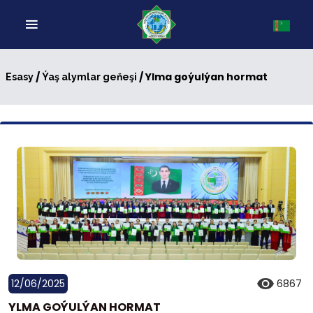
/
/ Ylma goýulýan hormat
Esasy
Ýaş alymlar geňeşi
12/06/2025
6867
YLMA GOÝULÝAN HORMAT