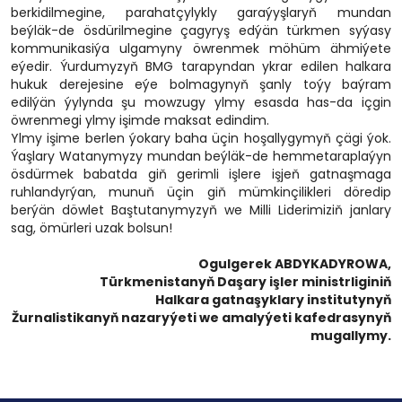
berkidilmegine, parahatçylykly garaýyşlaryň mundan
beýläk-de ösdürilmegine çagyryş edýän türkmen syýasy
kommunikasiýa ulgamyny öwrenmek möhüm ähmiýete
eýedir. Ýurdumyzyň BMG tarapyndan ykrar edilen halkara
hukuk derejesine eýe bolmagynyň şanly toýy baýram
edilýän ýylynda şu mowzugy ylmy esasda has-da içgin
öwrenmegi ylmy işimde maksat edindim.
Ylmy işime berlen ýokary baha üçin hoşallygymyň çägi ýok.
Ýaşlary Watanymyzy mundan beýläk-de hemmetaraplaýyn
ösdürmek babatda giň gerimli işlere işjeň gatnaşmaga
ruhlandyrýan, munuň üçin giň mümkinçilikleri döredip
berýän döwlet Baştutanymyzyň we Milli Liderimiziň janlary
sag, ömürleri uzak bolsun!
Ogulgerek ABDYKADYROWA,
Türkmenistanyň Daşary işler ministrliginiň
Halkara gatnaşyklary institutynyň
Žurnalistikanyň nazaryýeti we amalyýeti kafedrasynyň
mugallymy.