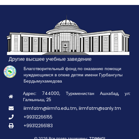
Другие высшее учебные заведение
Благотворительный фонд по оказанию помощи
нуждающимся в опеке детям имени Гурбангулы
Бердымухамедова
Адрес: 744000, Туркменистан Ашхабад, ул:
Галкыныш, 25
iirmfatm@iirmfa.edu.tm, iirmfatm@sanly.tm
+99312266155
+99312266183
© 2026 Все права зашищены:
TDIMHGI