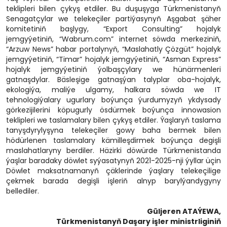
teklipleri bilen çykyş etdiler. Bu duşuşyga Türkmenistanyň
Senagatçylar we telekeçiler partiýasynyň Aşgabat şäher
komitetiniň başlygy, “Export Consulting” hojalyk
jemgyýetiniň, “Wabrum.com” internet söwda merkeziniň,
“Arzuw News” habar portalynyň, “Maslahatly Çözgüt” hojalyk
jemgyýetiniň, “Timar” hojalyk jemgyýetiniň, “Asman Express”
hojalyk jemgyýetiniň ýolbaşçylary we hünärmenleri
gatnaşdylar. Bäsleşige gatnaşýan talyplar oba-hojalyk,
ekologiýa, maliýe ulgamy, halkara söwda we IT
tehnologiýalary ugurlary boýunça ýurdumyzyň ykdysady
görkezijilerini köpugurly ösdürmek boýunça innowasion
teklipleri we taslamalary bilen çykyş etdiler. Ýaşlaryň taslama
tanyşdyrylyşyna telekeçiler gowy baha bermek bilen
hödürlenen taslamalary kämilleşdirmek boýunça degişli
maslahatlaryny berdiler. Häzirki döwürde Türkmenistanda
ýaşlar baradaky döwlet syýasatynyň 2021-2025-nji ýyllar üçin
Döwlet maksatnamanyň çäklerinde ýaşlary telekeçilige
çekmek barada degişli işleriň alnyp barylýandygyny
bellediler.
Güljeren ATAÝEWA,
Türkmenistanyň Daşary işler ministrliginiň