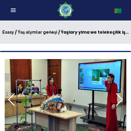
/
/ Ýaşlary ylma we telekeçilik işlerine çekmek boýunça bäsleşik geçirildi
Esasy
Ýaş alymlar geňeşi