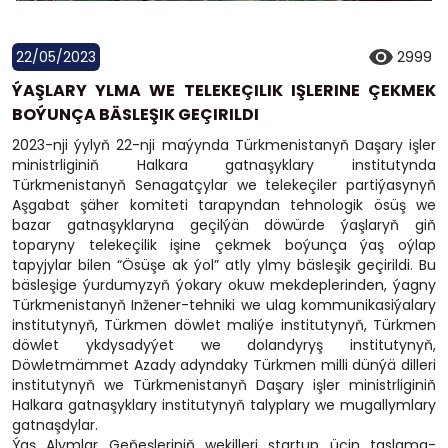
22/05/2023
2999
ÝAŞLARY YLMA WE TELEKEÇILIK IŞLERINE ÇEKMEK
BOÝUNÇA BÄSLEŞIK GEÇIRILDI
2023-nji ýylyň 22-nji maýynda Türkmenistanyň Daşary işler
ministrliginiň Halkara gatnaşyklary institutynda
Türkmenistanyň Senagatçylar we telekeçiler partiýasynyň
Aşgabat şäher komiteti tarapyndan tehnologik ösüş we
bazar gatnaşyklaryna geçilýän döwürde ýaşlaryň giň
toparyny telekeçilik işine çekmek boýunça ýaş oýlap
tapyjylar bilen “Ösüşe ak ýol” atly ylmy bäsleşik geçirildi. Bu
bäsleşige ýurdumyzyň ýokary okuw mekdeplerinden, ýagny
Türkmenistanyň Inžener-tehniki we ulag kommunikasiýalary
institutynyň, Türkmen döwlet maliýe institutynyň, Türkmen
döwlet ykdysadyýet we dolandyryş institutynyň,
Döwletmämmet Azady adyndaky Türkmen milli dünýä dilleri
institutynyň we Türkmenistanyň Daşary işler ministrliginiň
Halkara gatnaşyklary institutynyň talyplary we mugallymlary
gatnaşdylar.
Ýaş Alymlar Geňeşleriniň wekilleri startup üçin taslama-