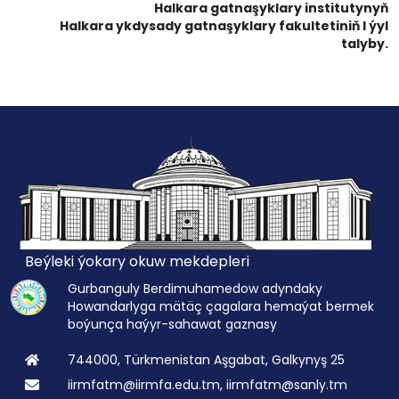
Halkara gatnaşyklary institutynyň
Halkara ykdysady gatnaşyklary fakultetiniň I ýyl
talyby.
Beýleki ýokary okuw mekdepleri
Gurbanguly Berdimuhamedow adyndaky
Howandarlyga mätäç çagalara hemaýat bermek
boýunça haýyr-sahawat gaznasy
744000, Türkmenistan Aşgabat, Galkynyş 25
iirmfatm@iirmfa.edu.tm, iirmfatm@sanly.tm