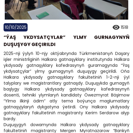
10/10/2025
1518
“ÝAŞ YKDYSATÇYLAR” YLMY GURNAGYNYŇ
DUŞUŞYGY GEÇIRILDI
2025-nji ýylyň 10-njy oktýabrynda Türkmenistanyň Daşary
işler ministrliginiň Halkara gatnaşyklary institutynda Halkara
ykdysady gatnaşyklary kafedrasynyň guramagynda “Ýaş
ykdysatçylar” ylmy gurnagynyň duşuşygy geçirildi. Oňa
Halkara ykdysady gatnaşyklary fakultetiniň 1-2-nji ýyl
talyplary we magistrantlary gatnaşdy. Duşuşykda gurnagyň
başlygy Halkara ykdysady gatnaşyklary kafedrasynyň
dosenti, tehniki ylymlaryň kandidaty Öwezmyrat Bäşimow
“Ylma ilkinji ädim” atly tema boýunça maglumatlary
gatnaşyjylaryň dykgatyna ýetirdi. Ony Halkara ykdysady
gatnaşyklary fakultetiniň magistranty Kerim Serdarow alyp
bardy.
Duşuşygyň dowamynda Halkara ykdysady gatnaşyklary
fakultetiniň magistranty Mergen Myratnazarow “Bankyň