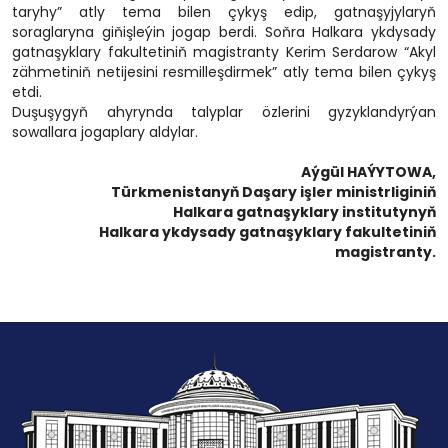
taryhy” atly tema bilen çykyş edip, gatnaşyjylaryň
soraglaryna giňişleýin jogap berdi. Soňra Halkara ykdysady
gatnaşyklary fakultetiniň magistranty Kerim Serdarow “Akyl
zähmetiniň netijesini resmilleşdirmek” atly tema bilen çykyş
etdi.
Duşuşygyň ahyrynda talyplar özlerini gyzyklandyrýan
sowallara jogaplary aldylar.
Aýgül HAÝYTOWA,
Türkmenistanyň Daşary işler ministrliginiň
Halkara gatnaşyklary institutynyň
Halkara ykdysady gatnaşyklary fakultetiniň
magistranty.