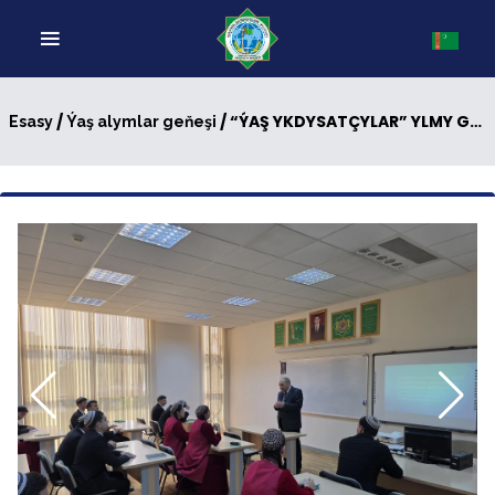
/
/ “ÝAŞ YKDYSATÇYLAR” YLMY GURNAGYNYŇ DUŞUŞYGY GEÇIRILDI
Esasy
Ýaş alymlar geňeşi