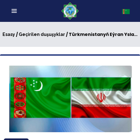
/
/ Türkmenistanyň Eýran Yslam Respublikasyndaky Ilçisi bilen Erkin Söwda Zolaklarynyň Sekretariatynyň Medeniýet meseleleri boýunça orunbasarynyň arasynda geçirilen duşuşyk
Esasy
Geçirilen duşuşyklar