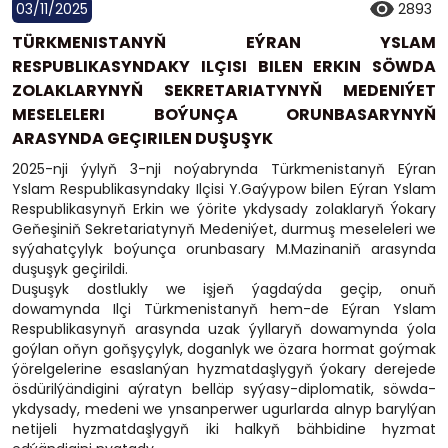
03/11/2025
2893
TÜRKMENISTANYŇ EÝRAN YSLAM
RESPUBLIKASYNDAKY ILÇISI BILEN ERKIN SÖWDA
ZOLAKLARYNYŇ SEKRETARIATYNYŇ MEDENIÝET
MESELELERI BOÝUNÇA ORUNBASARYNYŇ
ARASYNDA GEÇIRILEN DUŞUŞYK
2025-nji ýylyň 3-nji noýabrynda Türkmenistanyň Eýran
Yslam Respublikasyndaky Ilçisi Y.Gaýypow bilen Eýran Yslam
Respublikasynyň Erkin we ýörite ykdysady zolaklaryň Ýokary
Geňeşiniň Sekretariatynyň Medeniýet, durmuş meseleleri we
syýahatçylyk boýunça orunbasary M.Mazinaniň arasynda
duşuşyk geçirildi.
Duşuşyk dostlukly we işjeň ýagdaýda geçip, onuň
dowamynda Ilçi Türkmenistanyň hem-de Eýran Yslam
Respublikasynyň arasynda uzak ýyllaryň dowamynda ýola
goýlan oňyn goňşyçylyk, doganlyk we özara hormat goýmak
ýörelgelerine esaslanýan hyzmatdaşlygyň ýokary derejede
ösdürilýändigini aýratyn belläp syýasy-diplomatik, söwda-
ykdysady, medeni we ynsanperwer ugurlarda alnyp barylýan
netijeli hyzmatdaşlygyň iki halkyň bähbidine hyzmat