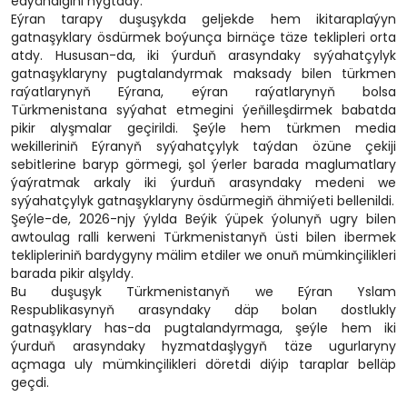
edýändigini nygtady.
Eýran tarapy duşuşykda geljekde hem ikitaraplaýyn
gatnaşyklary ösdürmek boýunça birnäçe täze teklipleri orta
atdy. Hususan-da, iki ýurduň arasyndaky syýahatçylyk
gatnaşyklaryny pugtalandyrmak maksady bilen türkmen
raýatlarynyň Eýrana, eýran raýatlarynyň bolsa
Türkmenistana syýahat etmegini ýeňilleşdirmek babatda
pikir alyşmalar geçirildi. Şeýle hem türkmen media
wekilleriniň Eýranyň syýahatçylyk taýdan özüne çekiji
sebitlerine baryp görmegi, şol ýerler barada maglumatlary
ýaýratmak arkaly iki ýurduň arasyndaky medeni we
syýahatçylyk gatnaşyklaryny ösdürmegiň ähmiýeti bellenildi.
Şeýle-de, 2026-njy ýylda Beýik ýüpek ýolunyň ugry bilen
awtoulag ralli kerweni Türkmenistanyň üsti bilen ibermek
teklipleriniň bardygyny mälim etdiler we onuň mümkinçilikleri
barada pikir alşyldy.
Bu duşuşyk Türkmenistanyň we Eýran Yslam
Respublikasynyň arasyndaky däp bolan dostlukly
gatnaşyklary has-da pugtalandyrmaga, şeýle hem iki
ýurduň arasyndaky hyzmatdaşlygyň täze ugurlaryny
açmaga uly mümkinçilikleri döretdi diýip taraplar belläp
geçdi.