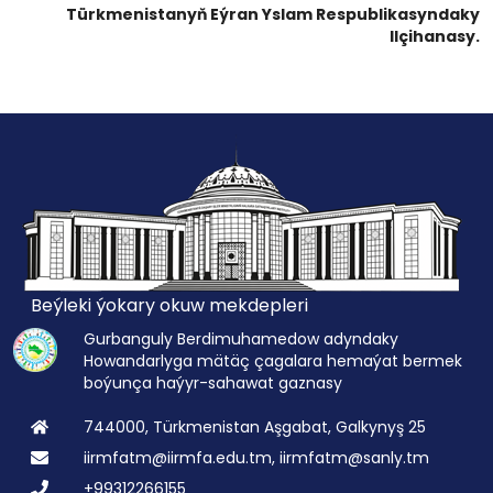
Türkmenistanyň Eýran Yslam Respublikasyndaky
Ilçihanasy.
Beýleki ýokary okuw mekdepleri
Gurbanguly Berdimuhamedow adyndaky
Howandarlyga mätäç çagalara hemaýat bermek
boýunça haýyr-sahawat gaznasy
744000, Türkmenistan Aşgabat, Galkynyş 25
iirmfatm@iirmfa.edu.tm, iirmfatm@sanly.tm
+99312266155