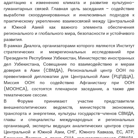
адаптацию к изменению климата и развитие культурно-
гуманитарных связей. Главная цель заседания – содействие
выработке скоординированных и инклюзивных подходов к
практическому укреплению взаимосвязей между Центральной
и Южной Азией как важного элемента обеспечения
регионального и глобального мира, безопасности и устойчивого
развития.
В рамках Диалога, организаторами которого являются Институт
стратегических и межрегиональных исследований при
Президенте Республики Узбекистан, Министерство иностранных
дел Узбекистана, Совещание по взаимодействию и мерам
доверия в Азии (СВМДА), Региональный центр ООН по
превентивной дипломатии для Центральной Азии (РЦПДЦА),
Миссия ООН по содействию Афганистану при ООН
(МООНСА), состоятся пленарное заседание, а также две
тематические сессии.
В Форуме принимают участие представители
внешнеполитических ведомств, министерств экономики,
транспорта и энергетики, культуры государств-членов СВМДА,
главы и специалисты международных и региональных
организаций, эксперты ведущих аналитических центров стран
Центральной и Южной Азии, СНГ, Южного Кавказа, ЕС, АТР,