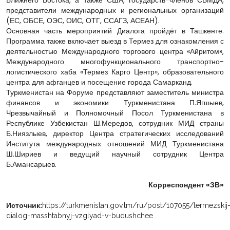
Ближнего Востока, а также США, государств-членов СВМДА,
представители международных и региональных организаций
(ЕС, ОБСЕ, ОЭС, ОИС, ОТГ, ССАГЗ, АСЕАН).
Основная часть мероприятий Диалога пройдёт в Ташкенте.
Программа также включает выезд в Термез для ознакомления с
деятельностью Международного торгового центра «Айритом»,
Международного многофункционального транспортно-
логистического хаба «Термез Карго Центр», образовательного
центра для афганцев и посещение города Самарканд.
Туркменистан на Форуме представляют заместитель министра
финансов и экономики Туркменистана П.Ягшыев,
Чрезвычайный и Полномочный Посол Туркменистана в
Республике Узбекистан Ш.Мередов, сотрудник МИД страны
Б.Ниязлыев, директор Центра стратегических исследований
Института международных отношений МИД Туркменистана
Ш.Шириев и ведущий научный сотрудник Центра
Б.Амансарыев.
Корреспондент «ЗВ»
Источник:
https://turkmenistan.gov.tm/ru/post/107055/termezskij
dialog-masshtabnyj-vzglyad-v-budushchee