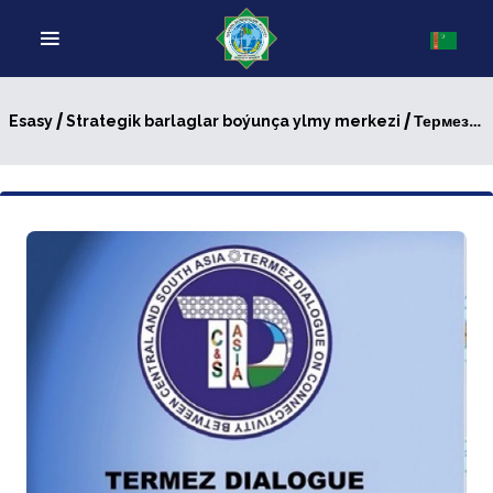
/
/ Термезский диалог: масштабный взгляд в будущее
Esasy
Strategik barlaglar boýunça ylmy merkezi