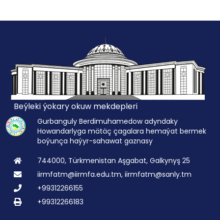
Beýleki ýokary okuw mekdepleri
Gurbanguly Berdimuhamedow adyndaky
Howandarlyga mätäç çagalara hemaýat bermek
boýunça haýyr-sahawat gaznasy
744000, Türkmenistan Aşgabat, Galkynyş 25
iirmfatm@iirmfa.edu.tm, iirmfatm@sanly.tm
+99312266155
+99312266183