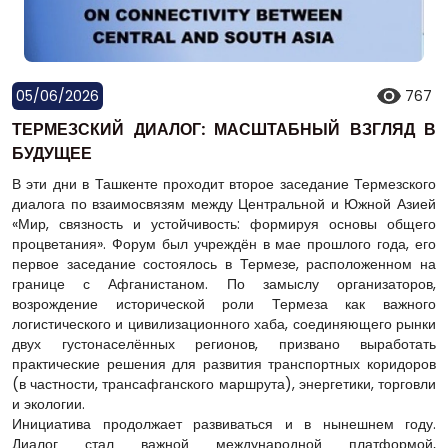
05/06/2026
767
ТЕРМЕЗСКИЙ ДИАЛОГ: МАСШТАБНЫЙ ВЗГЛЯД В
БУДУЩЕЕ
В эти дни в Ташкенте проходит второе заседание Термезского
диалога по взаимосвязям между Центральной и Южной Азией
«Мир, связность и устойчивость: формируя основы общего
процветания». Форум был учреждён в мае прошлого года, его
первое заседание состоялось в Термезе, расположенном на
границе с Афганистаном. По замыслу организаторов,
возрождение исторической роли Термеза как важного
логистического и цивилизационного хаба, соединяющего рынки
двух густонаселённых регионов, призвано выработать
практические решения для развития транспортных коридоров
(в частности, трансафганского маршрута), энергетики, торговли
и экологии.
Инициатива продолжает развиваться и в нынешнем году.
Диалог стал важной международной платформой,