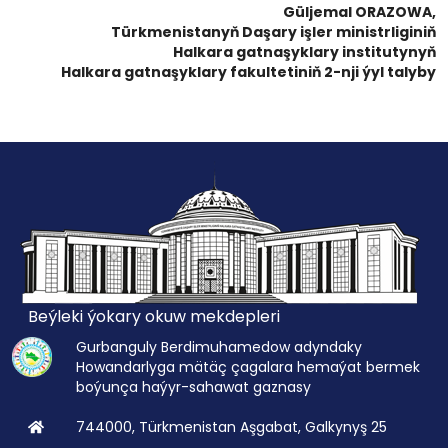
Güljemal ORAZOWA,
Türkmenistanyň Daşary işler ministrliginiň
Halkara gatnaşyklary institutynyň
Halkara gatnaşyklary fakultetiniň 2-nji ýyl talyby
Beýleki ýokary okuw mekdepleri
Gurbanguly Berdimuhamedow adyndaky
Howandarlyga mätäç çagalara hemaýat bermek
boýunça haýyr-sahawat gaznasy
744000, Türkmenistan Aşgabat, Galkynyş 25