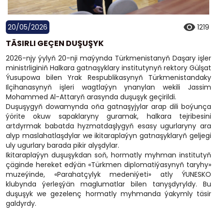
20/05/2026
1219
TÄSIRLI GEÇEN DUŞUŞYK
2026-njy ýylyň 20-nji maýynda Türkmenistanyň Daşary işler
ministrliginiň Halkara gatnaşyklary institutynyň rektory Gülşat
Ýusupowa bilen Yrak Respublikasynyň Türkmenistandaky
Ilçihanasynyň işleri wagtlaýyn ynanylan wekili Jassim
Mohammed Al-Attaryň arasynda duşuşyk geçirildi.
Duşuşygyň dowamynda oňa gatnaşyjylar arap dili boýunça
ýörite okuw sapaklaryny guramak, halkara tejribesini
artdyrmak babatda hyzmatdaşlygyň esasy ugurlaryny ara
alyp maslahatlaşdylar we ikitaraplaýyn gatnaşyklaryň geljegi
uly ugurlary barada pikir alyşdylar.
Ikitaraplaýyn duşuşykdan soň, hormatly myhman institutyň
çäginde hereket edýän «Türkmen diplomatiýasynyň taryhy»
muzeýinde, «Parahatçylyk medeniýeti» atly ÝUNESKO
klubynda ýerleşýän maglumatlar bilen tanyşdyryldy. Bu
duşuşyk we gezelenç hormatly myhmanda ýakymly täsir
galdyrdy.