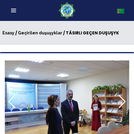
/
/ TÄSIRLI GEÇEN DUŞUŞYK
Esasy
Geçirilen duşuşyklar