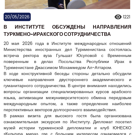
20/05/2026
1221
В ИНСТИТУТЕ ОБСУЖДЕНЫ НАПРАВЛЕНИЯ
ТУРКМЕНО-ИРАКСКОГО СОТРУДНИЧЕСТВА
20 мая 2026 года в Институте международных отношений
Министерства иностранных дел Туркменистана состоялась
встреча ректора вуза Гульшат Юсуповой с Временным
поверенным в делах Посольства Республики Ирак в
Туркменистане Джассимом Мохаммедом Ал-Аттаром.
В ходе конструктивной беседы стороны детально обсудили
ключевые направления двустороннего академического и
гуманитарного сотрудничества. В центре внимания находились
вопросы организации специализированных курсов арабского
языка, активизации межуниверситетского обмена передовым
международным опытом, а также определение наиболее
перспективных векторов долгосрочного взаимодействия.
В рамках визита для высокого гостя была организована
ознакомительная экскурсия по Институту. Дипломат посетил
музей истории туркменской дипломатии и клуб ЮНЕСКО
«Культура мира», где с большим интересом ознакомился с