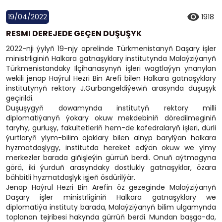
19/04/2022
1918
RESMI DEREJEDE GEÇEN DUŞUŞYK
2022-nji ýylyň 19-njy aprelinde Türkmenistanyň Daşary işler
ministrliginiň Halkara gatnaşyklary institutynda Malaýziýanyň
Türkmenistandaky Ilçihanasynyň işleri wagtlaýyn ynanylan
wekili jenap Haýrul Hezri Bin Arefi bilen Halkara gatnaşyklary
institutynyň rektory J.Gurbangeldiýewiň arasynda duşuşyk
geçirildi.
Duşuşygyň dowamynda institutyň rektory milli
diplomatiýanyň ýokary okuw mekdebiniň döredilmeginiň
taryhy, gurluşy, fakultetleriň hem-de kafedralaryň işleri, dürli
ýurtlaryň ylym-bilim ojaklary bilen alnyp barylýan halkara
hyzmatdaşlygy, institutda hereket edýän okuw we ylmy
merkezler barada giňişleýin gürrüň berdi. Onuň aýtmagyna
görä, iki ýurduň arasyndaky dostlukly gatnaşyklar, özara
bähbitli hyzmatdaşlyk işjeň ösdürilýär.
Jenap Haýrul Hezri Bin Arefin öz gezeginde Malaýziýanyň
Daşary işler ministrliginiň Halkara gatnaşyklary we
diplomatiýa instituty barada, Malaýziýanyň bilim ulgamynda
toplanan tejribesi hakynda gürrüň berdi. Mundan başga-da,