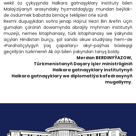
wekil öz çykyşynda Halkara gatnaşyklary instituty bilen
Malaýziýanyň arasyndaky hyzmatdaşlygy mundan beýläk-
de ösdürmek babatda birnäçe teklipleri öňe sürdi.
Resmi duşuşykdan soňra jenap Haýrul Hezri Bin Arefin üçin
gurnalan çäräniň dowamynda abraýly myhman institutyň
muzeýi, nemes kitaphanasy, türk kitaphanasy we ýakynda
açylan Hindistan burçy, şol sanda okuw studiýasy hem-de
«Parahatçylygyň ýaş çaparlary» akyl-paýhas bäsleşigi
geçirilýän türkmeniň Ak öýi bilen ýakyndan tanyş boldy.
Merdan BERDINYÝAZOW,
Türkmenistanyň Daşary işler ministrliginiň
Halkara gatnaşyklary institutynyň
Halkara gatnaşyklary we diplomatiýa kafedrasynyň
mugallymy.