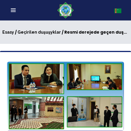
/
/ Resmi derejede geçen duşuşyk
Esasy
Geçirilen duşuşyklar