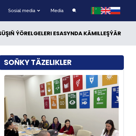
Sosial media
Media
SÜŞIŇ ÝÖRELGELERI ESASYNDA KÄMILLEŞÝÄR
SOŇKY TÄZELIKLER