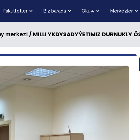
Fakultetler
Biz barada
Okuw
Merkezler
/ MILLI YKDYSADYÝETIMIZ DURNUKLY Ö
my merkezi