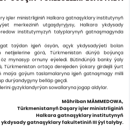
işler ministrliginiň Halkara gatnaşyklary institutynyň
ýet merkeziniň utgaşdyryjysy, Halkara ykdysady
redow institutymyzyň talyplarynyň gatnaşmagynda
at taýdan işjeň ösyän, açyk ykdysadyýeti bolan
niň netijelerine görä, Türkmenistan dünýä boýunça
a öz mynasyp ornuny eýeledi. Bütindünýä banky ýaly
, Türkmenistan ortaça derejeden ýokary girdejili ýurt
giň maýa goýum taslamalaryna işjeň gatnaşmagy milli
up durýandygyny belläp geçdi.
zlerini gyzyklandyrýan sowallaryna jogap aldylar.
Mähriban MÄMMEDOWA,
Türkmenistanyň Daşary işler ministrliginiň
Halkara gatnaşyklary institutynyň
ykdysady gatnaşyklary fakultetiniň III ýyl talyby.