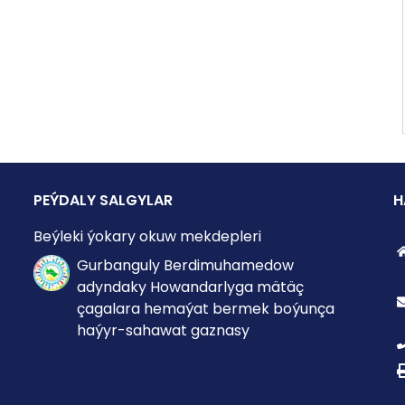
PEÝDALY SALGYLAR
H
Beýleki ýokary okuw mekdepleri
Gurbanguly Berdimuhamedow
adyndaky Howandarlyga mätäç
çagalara hemaýat bermek boýunça
haýyr-sahawat gaznasy