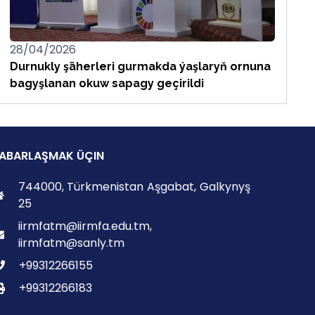
28/04/2026
Durnukly şäherleri gurmakda ýaşlaryň ornuna
bagyşlanan okuw sapagy geçirildi
ABARLAŞMAK ÜÇIN
744000, Türkmenistan Aşgabat, Galkynyş
25
iirmfatm@iirmfa.edu.tm,
iirmfatm@sanly.tm
+99312266155
+99312266183