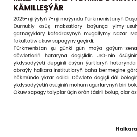
KÄMILLEŞÝÄR
2025-nji ýylyň 7-nji maýynda Türkmenistanyň Daşary 
Durnukly ösüş maksatlary boýunça ylmy-usuly
gatnaşyklary kafedrasynyň mugallymy Nazar Me
fakultatiw okuw sapagyny geçirdi.
Türkmenistan şu günki gün maýa goýum-senag
döwletleriň hataryna degişlidir. JIÖ-niň ösüşi
ykdysadyýeti depginli ösýän ýurtlaryň hatarynd
abraýly halkara institutlaryň baha bermegine görä
hökmünde ykrar edildi. Döwlete degişli däl böle
ykdysadyýetiň ösüşiniň möhüm ugurlarynyň biri bol
Okuw sapagy talyplar üçin örän täsirli bolup, olar ö
Halkara 