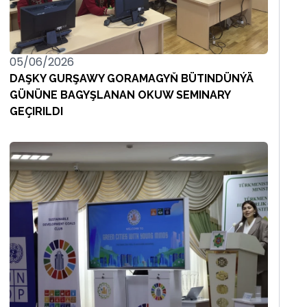
05/06/2026
DAŞKY GURŞAWY GORAMAGYŇ BÜTINDÜNÝÄ
GÜNÜNE BAGYŞLANAN OKUW SEMINARY
GEÇIRILDI