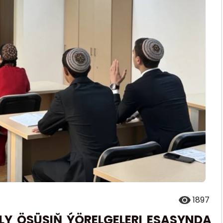
1897
LY ÖSÜŞIŇ ÝÖRELGELERI ESASYNDA