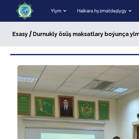
Ylym
Halkara hyzmatdaşlygy
/
Esasy
Durnukly ösüş maksatlary boýunça yl