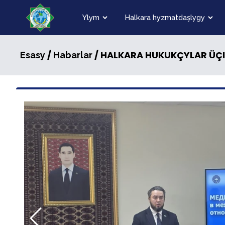
Ylym
Halkara hyzmatdaşlygy
/
/ HALKARA HUKUKÇYLAR ÜÇ
Esasy
Habarlar