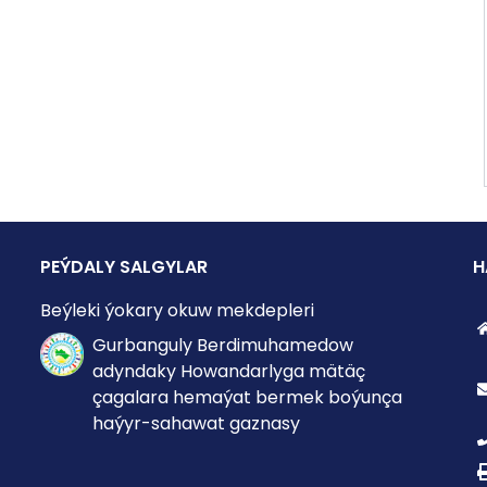
PEÝDALY SALGYLAR
H
Beýleki ýokary okuw mekdepleri
Gurbanguly Berdimuhamedow
adyndaky Howandarlyga mätäç
çagalara hemaýat bermek boýunça
haýyr-sahawat gaznasy