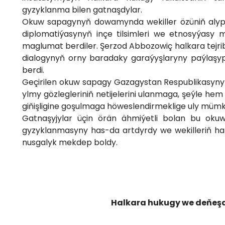
gyzyklanma bilen gatnaşdylar.
Okuw sapagynyň dowamynda wekiller özüniň alyp b
diplomatiýasynyň inçe tilsimleri we etnosyýasy 
maglumat berdiler. Şerzod Abbozowiç halkara tejr
dialogynyň orny baradaky garaýyşlaryny paýlaşyp,
berdi.
Geçirilen okuw sapagy Gazagystan Respublikasynyň
ylmy gözlegleriniň netijelerini ulanmaga, şeýle he
giňişligine goşulmaga höweslendirmeklige uly mümki
Gatnaşyjylar üçin örän ähmiýetli bolan bu okuw
gyzyklanmasyny has-da artdyrdy we wekilleriň halk
nusgalyk mekdep boldy.
Halkara hukugy we deňeş