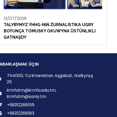
13/07/2026
TALYBYMYZ ÝHHG-NIŇ ŽURNALISTIKA UGRY
BOÝUNÇA TOMUSKY OKUWYNA ÜSTÜNLIKLI
GATNAŞDY
ABARLAŞMAK ÜÇIN
744000, Türkmenistan Aşgabat, Galkynyş
25
iirmfatm@iirmfa.edu.tm,
iirmfatm@sanly.tm
+99312266155
+99312266183