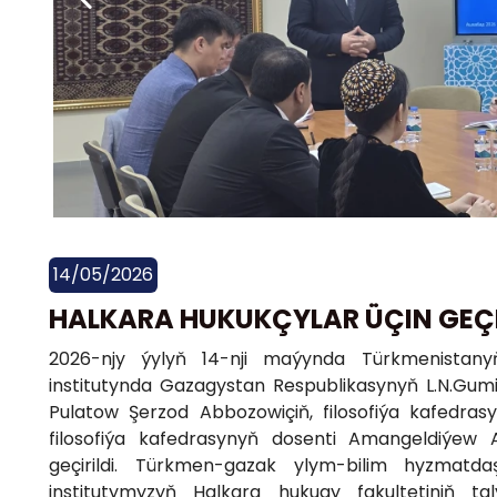
14/05/2026
HALKARA HUKUKÇYLAR ÜÇIN GEÇ
2026-njy ýylyň 14-nji maýynda Türkmenistanyň 
institutynda Gazagystan Respublikasynyň L.N.Gumi
Pulatow Şerzod Abbozowiçiň, filosofiýa kafedra
filosofiýa kafedrasynyň dosenti Amangeldiýe
geçirildi. Türkmen-gazak ylym-bilim hyzmat
institutymyzyň Halkara hukugy fakultetiniň t