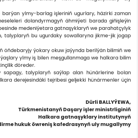
arýan ylmy-barlag işleriniň ugurlary, häzirki zaman
meseleleri dolandyrmagyň ähmiýeti barada giňişleýin
ibesinde medeniýetara gatnaşyklaryň we parahatçylyk
 talyplaryň bu ugurdaky sowallaryna jikme-jik jogap
 öňdebaryjy ýokary okuw jaýynda berilýän bilimiň we
m ýaşlary ylmy iş bilen meşgullanmaga we halkara bilim
nçilik döreder.
 sapagy, talyplaryň saýlap alan hünärlerine bolan
ara derejesindäki tejribesi geljekki hünärmenler üçin
Dürli BALLYÝEWA,
Türkmenistanyň Daşary işler ministrliginiň
Halkara gatnaşyklary institutynyň
dirme hukuk öwreniş kafedrasynyň uly mugallymy