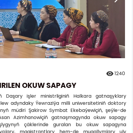
1240
IRILEN OKUW SAPAGY
Daşary işler ministrliginiň Halkara gatnaşyklary
lew adyndaky Ýewraziýa milli uniwersitetiniň doktory
synyň müdiri Şakirow Symbat Ekebaýewiçiň, şeýle-de
w Asan Azimhanowiçiň gatnaşmagynda okuw sapagy
daşlygynyň çäklerinde guralan bu okuw sapagyna
alyplary, magistrantlary hem-de mugallymlary uly