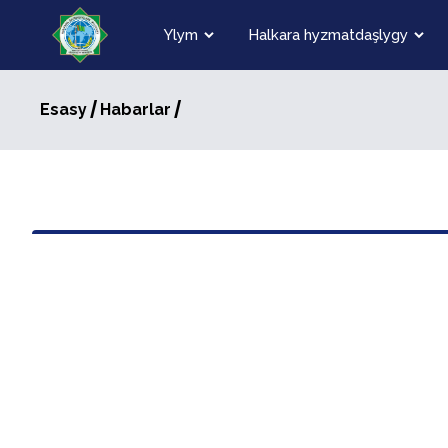
Ylym
Halkara hyzmatdaşlygy
/
/
Esasy
Habarlar