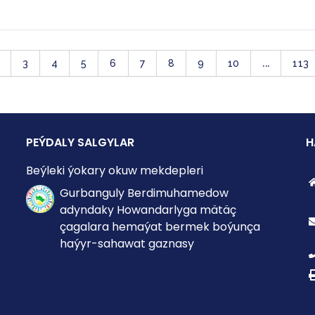
...
3
4
5
6
7
8
9
10
113
PEÝDALY SALGYLAR
H
Beýleki ýokary okuw mekdepleri
Gurbanguly Berdimuhamedow
adyndaky Howandarlyga mätäç
çagalara hemaýat bermek boýunça
haýyr-sahawat gaznasy