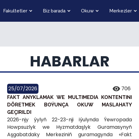
Fakultetler
Biz barada
Okuw
Merkezler
HABARLAR
25/07/2026
706
FAKT ANYKLAMAK WE MULTIMEDIA KONTENTINI
DÖRETMEK BOÝUNÇA OKUW MASLAHATY
GEÇIRILDI
2026-njy ýylyň 22-23-nji iýulynda Ýewropada
Howpsuzlyk we Hyzmatdaşlyk Guramasynyň
Aşgabatdaky Merkeziniň guramagynda «Fakt