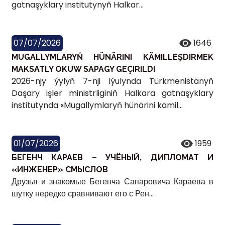
gatnaşyklary institutynyň Halkar...
07/07/2026
1646
MUGALLYMLARYŇ HÜNÄRINI KÄMILLEŞDIRMEK
MAKSATLY OKUW SAPAGY GEÇIRILDI
2026-njy ýylyň 7-nji iýulynda Türkmenistanyň
Daşary işler ministrliginiň Halkara gatnaşyklary
institutynda «Mugallymlaryň hünärini kämil...
01/07/2026
1959
БЕГЕНЧ КАРАЕВ – УЧЁНЫЙ, ДИПЛОМАТ И
«ИНЖЕНЕР» СМЫСЛОВ
Друзья и знакомые Бегенча Сапаровича Караева в
шутку нередко сравнивают его с Рен...