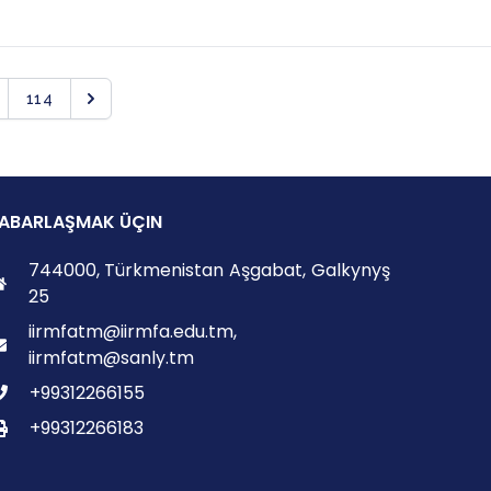
114
ABARLAŞMAK ÜÇIN
744000, Türkmenistan Aşgabat, Galkynyş
25
iirmfatm@iirmfa.edu.tm,
iirmfatm@sanly.tm
+99312266155
+99312266183