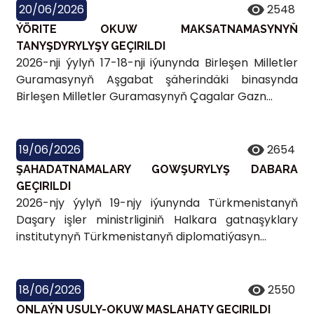
20/06/2026
2548
ÝÖRITE OKUW MAKSATNAMASYNYŇ
TANYŞDYRYLYŞY GEÇIRILDI
2026-nji ýylyň 17-18-nji iýunynda Birleşen Milletler
Guramasynyň Aşgabat şäherindäki binasynda
Birleşen Milletler Guramasynyň Çagalar Gazn...
19/06/2026
2654
ŞAHADATNAMALARY GOWŞURYLYŞ DABARA
GEÇIRILDI
2026-njy ýylyň 19-njy iýunynda Türkmenistanyň
Daşary işler ministrliginiň Halkara gatnaşyklary
institutynyň Türkmenistanyň diplomatiýasyn...
18/06/2026
2550
ONLAÝN USULY-OKUW MASLAHATY GEÇIRILDI