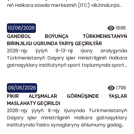
niň Halkara söwda merkeziniň (ITC) «Bütindünýä...
10/06/2026
1896
GANDBOL BOÝUNÇA TÜRKMENISTANYŇ
BIRINJILIGI UGRUNDA ÝARYŞ GEÇIRILÝÄR
2026-njy ýylyň 9-13-nji iýuny aralygynda
Türkmenistanyň Daşary işler ministrliginiň Halkara
gatnaşyklary institutynyň sport toplumynda sport...
09/06/2026
1799
PIKIR ALYŞMALAR GÖRNÜŞINDE ÝAŞLAR
MASLAHATY GEÇIRILDI
2026-njy ýylyň 9-njy iýunynda Türkmenistanyň
Daşary işler ministrliginiň Halkara gatnaşyklary
institutynda Ýadro synaglaryny ählumumy gadag...