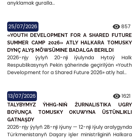
anyklamak guralla...
25/07/2026
857
«YOUTH DEVELOPMENT FOR A SHARED FUTURE
SUMMER CAMP 2026» ATLY HALKARA TOMUSKY
DYNÇ ALYŞ MÖWSÜMINE BADALGA BERILDI
2026-njy ýylyň 20-nji iýulynda Hytaý Halk
Respublikasynyň Pekin şäherinde geçirilýän «Youth
Development for a Shared Future 2026» atly hal...
13/07/2026
1621
TALYBYMYZ ÝHHG-NIŇ ŽURNALISTIKA UGRY
BOÝUNÇA TOMUSKY OKUWYNA ÜSTÜNLIKLI
GATNAŞDY
2026-njy ýylyň 28-nji iýuny — 12-nji iýuly aralygynda
Türkmenistanyň Daşary işler ministrliginiň Halkara