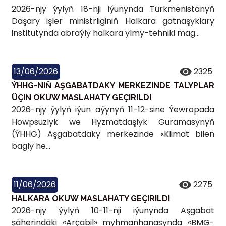
2026-njy ýylyň 18-nji iýunynda Türkmenistanyň
Daşary işler ministrliginiň Halkara gatnaşyklary
institutynda abraýly halkara ylmy-tehniki mag...
13/06/2026
2325
ÝHHG-NIŇ AŞGABATDAKY MERKEZINDE TALYPLAR
ÜÇIN OKUW MASLAHATY GEÇIRILDI
2026-njy ýylyň iýun aýynyň 11-12-sine Ýewropada
Howpsuzlyk we Hyzmatdaşlyk Guramasynyň
(ÝHHG) Aşgabatdaky merkezinde «Klimat bilen
bagly he...
11/06/2026
2275
HALKARA OKUW MASLAHATY GEÇIRILDI
2026-njy ýylyň 10-11-nji iýunynda Aşgabat
şäherindäki «Arçabil» myhmanhanasynda «BMG-