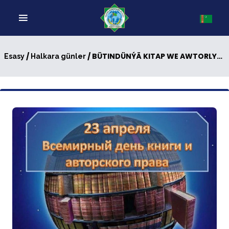
/
/ BÜTINDÜNÝÄ KITAP WE AWTORLYK HUKUGY GÜNI
Esasy
Halkara günler