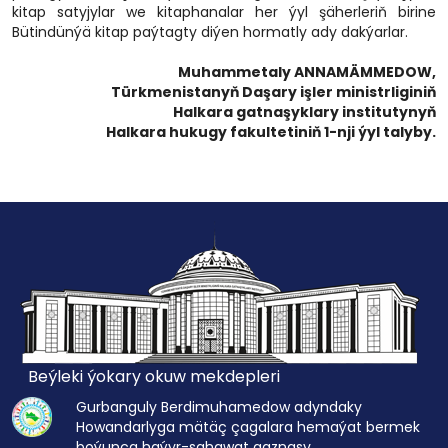
kitap satyjylar we kitaphanalar her ýyl şäherleriň birine
Bütindünýä kitap paýtagty diýen hormatly ady dakýarlar.
Muhammetaly ANNAMÄMMEDOW,
Türkmenistanyň Daşary işler ministrliginiň
Halkara gatnaşyklary institutynyň
Halkara hukugy fakultetiniň 1-nji ýyl talyby.
Beýleki ýokary okuw mekdepleri
Gurbanguly Berdimuhamedow adyndaky
Howandarlyga mätäç çagalara hemaýat bermek
boýunça haýyr-sahawat gaznasy