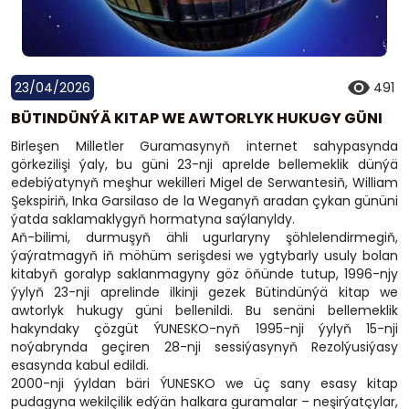
23/04/2026
491
BÜTINDÜNÝÄ KITAP WE AWTORLYK HUKUGY GÜNI
Birleşen Milletler Guramasynyň internet sahypasynda
görkezilişi ýaly, bu güni 23-nji aprelde bellemeklik dünýä
edebiýatynyň meşhur wekilleri Migel de Serwantesiň, William
Şekspiriň, Inka Garsilaso de la Weganyň aradan çykan gününi
ýatda saklamaklygyň hormatyna saýlanyldy.
Aň-bilimi, durmuşyň ähli ugurlaryny şöhlelendirmegiň,
ýaýratmagyň iň möhüm serişdesi we ygtybarly usuly bolan
kitabyň goralyp saklanmagyny göz öňünde tutup, 1996-njy
ýylyň 23-nji aprelinde ilkinji gezek Bütindünýä kitap we
awtorlyk hukugy güni bellenildi. Bu senäni bellemeklik
hakyndaky çözgüt ÝUNESKO-nyň 1995-nji ýylyň 15-nji
noýabrynda geçiren 28-nji sessiýasynyň Rezolýusiýasy
esasynda kabul edildi.
2000-nji ýyldan bäri ÝUNESKO we üç sany esasy kitap
pudagyna wekilçilik edýän halkara guramalar – neşirýatçylar,