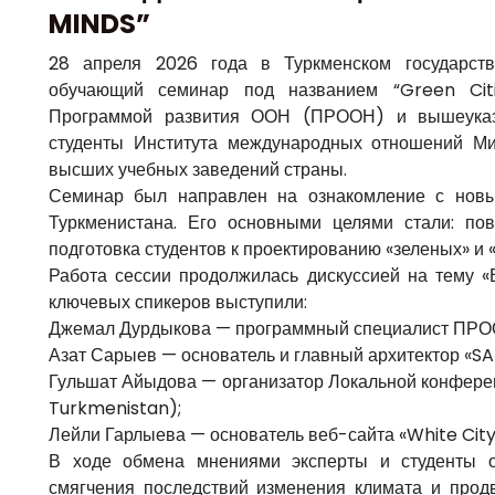
MINDS”
28 апреля 2026 года в Туркменском государств
обучающий семинар под названием “Green Citi
Программой развития ООН (ПРООН) и вышеуказа
студенты Института международных отношений Ми
высших учебных заведений страны.
Семинар был направлен на ознакомление с новы
Туркменистана. Его основными целями стали: по
подготовка студентов к проектированию «зеленых» и 
Работа сессии продолжилась дискуссией на тему «В
ключевых спикеров выступили:
Джемал Дурдыкова — программный специалист ПРО
Азат Сарыев — основатель и главный архитектор «SA
Гульшат Айыдова — организатор Локальной конфере
Turkmenistan);
Лейли Гарлыева — основатель веб-сайта «White Cit
В ходе обмена мнениями эксперты и студенты об
смягчения последствий изменения климата и продв