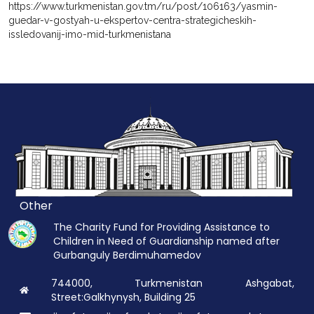
https://www.turkmenistan.gov.tm/ru/post/106163/yasmin-
guedar-v-gostyah-u-ekspertov-centra-strategicheskih-
issledovanij-imo-mid-turkmenistana
Other
The Charity Fund for Providing Assistance to
Children in Need of Guardianship named after
Gurbanguly Berdimuhamedov
744000, Turkmenistan Ashgabat,
Street:Galkhynysh, Building 25