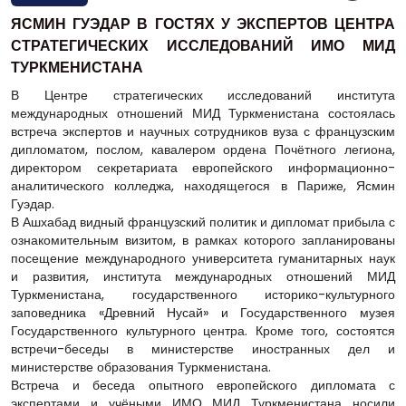
ЯСМИН ГУЭДАР В ГОСТЯХ У ЭКСПЕРТОВ ЦЕНТРА
СТРАТЕГИЧЕСКИХ ИССЛЕДОВАНИЙ ИМО МИД
ТУРКМЕНИСТАНА
В Центре стратегических исследований института
международных отношений МИД Туркменистана состоялась
встреча экспертов и научных сотрудников вуза с французским
дипломатом, послом, кавалером ордена Почётного легиона,
директором секретариата европейского информационно-
аналитического колледжа, находящегося в Париже, Ясмин
Гуэдар.
В Ашхабад видный французский политик и дипломат прибыла с
ознакомительным визитом, в рамках которого запланированы
посещение международного университета гуманитарных наук
и развития, института международных отношений МИД
Туркменистана, государственного историко-культурного
заповедника «Древний Нусай» и Государственного музея
Государственного культурного центра. Кроме того, состоятся
встречи-беседы в министерстве иностранных дел и
министерстве образования Туркменистана.
Встреча и беседа опытного европейского дипломата с
экспертами и учёными ИМО МИД Туркменистана носили