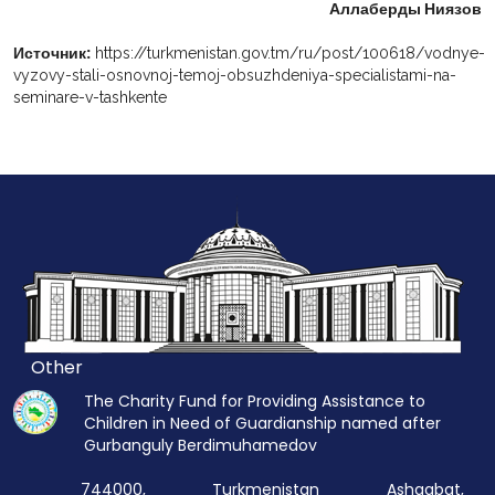
Аллаберды Ниязов
Источник:
https://turkmenistan.gov.tm/ru/post/100618/vodnye-
vyzovy-stali-osnovnoj-temoj-obsuzhdeniya-specialistami-na-
seminare-v-tashkente
Other
The Charity Fund for Providing Assistance to
Children in Need of Guardianship named after
Gurbanguly Berdimuhamedov
744000, Turkmenistan Ashgabat,