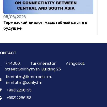
05/06/2026
Термезский диалог: масштабный взгляд в
будущее
ONTACT
744000, Turkmenistan Ashgabat,
Street:Galkhynysh, Building 25
iirmfatm@iirmfa.edu.tm,
iirmfatm@sanly.tm
+99312266155
+99312266183