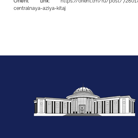
Orient Link:
https://orient.tm/ru/post/72801/
centralnaya-aziya-kitaj