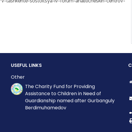
v-tashkente-sostoitsya-iv-forum-analiticheskih-centrov-
USEFUL LINKS
C
Other
The Charity Fund for Providing
Assistance to Children in Need of
Guardianship named after Gurbanguly
Berdimuhamedov