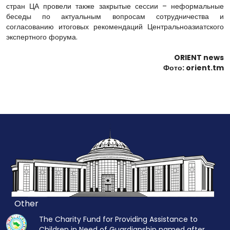
стран ЦА провели также закрытые сессии – неформальные
беседы по актуальным вопросам сотрудничества и
согласованию итоговых рекомендаций Центральноазиатского
экспертного форума.
ORIENT news
Фото: orient.tm
Other
The Charity Fund for Providing Assistance to
Children in Need of Guardianship named after