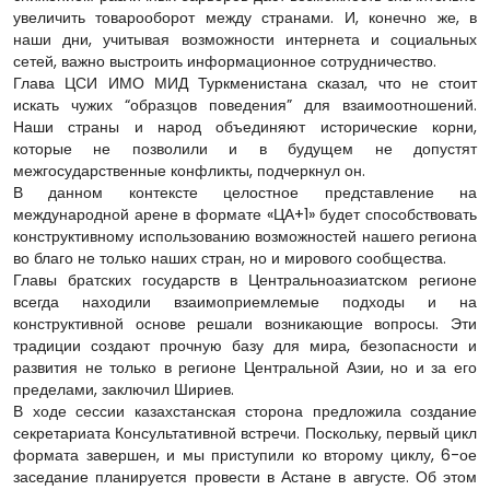
увеличить товарооборот между странами. И, конечно же, в
наши дни, учитывая возможности интернета и социальных
сетей, важно выстроить информационное сотрудничество.
Глава ЦСИ ИМО МИД Туркменистана сказал, что не стоит
искать чужих “образцов поведения” для взаимоотношений.
Наши страны и народ объединяют исторические корни,
которые не позволили и в будущем не допустят
межгосударственные конфликты, подчеркнул он.
В данном контексте целостное представление на
международной арене в формате «ЦА+1» будет способствовать
конструктивному использованию возможностей нашего региона
во благо не только наших стран, но и мирового сообщества.
Главы братских государств в Центральноазиатском регионе
всегда находили взаимоприемлемые подходы и на
конструктивной основе решали возникающие вопросы. Эти
традиции создают прочную базу для мира, безопасности и
развития не только в регионе Центральной Азии, но и за его
пределами, заключил Шириев.
В ходе сессии казахстанская сторона предложила создание
секретариата Консультативной встречи. Поскольку, первый цикл
формата завершен, и мы приступили ко второму циклу, 6-ое
заседание планируется провести в Астане в августе. Об этом