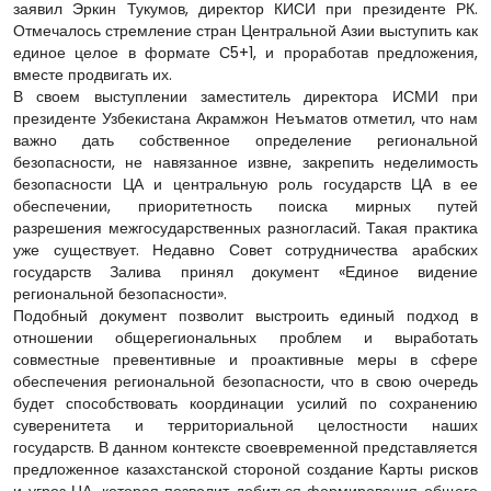
заявил Эркин Тукумов, директор КИСИ при президенте РК.
Отмечалось стремление стран Центральной Азии выступить как
единое целое в формате С5+1, и проработав предложения,
вместе продвигать их.
В своем выступлении заместитель директора ИСМИ при
президенте Узбекистана Акрамжон Неъматов отметил, что нам
важно дать собственное определение региональной
безопасности, не навязанное извне, закрепить неделимость
безопасности ЦА и центральную роль государств ЦА в ее
обеспечении, приоритетность поиска мирных путей
разрешения межгосударственных разногласий. Такая практика
уже существует. Недавно Совет сотрудничества арабских
государств Залива принял документ «Единое видение
региональной безопасности».
Подобный документ позволит выстроить единый подход в
отношении общерегиональных проблем и выработать
совместные превентивные и проактивные меры в сфере
обеспечения региональной безопасности, что в свою очередь
будет способствовать координации усилий по сохранению
суверенитета и территориальной целостности наших
государств. В данном контексте своевременной представляется
предложенное казахстанской стороной создание Карты рисков