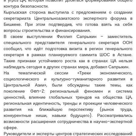
и угроз ЦА, которая позволит добиться формирования общего
контура безопасности.
Кыргызская сторона выступила с предложением о создании
секретариата Центральноазиатского экспертного форума в
Бишкеке. При этом подтвердив, что готова взять на себя
вопросы строительства и финансирования.
В своем выступлении Филлип Сапрыкин – заместитель
специального представителя генерального секретаря ООН
сообщил, что идёт подготовка визита в регион генерального
секретаря в рамках планируемого саммита ШОС в Астане.
Такие признаки устойчивого роста как в странах ЦА нельзя
наблюдать сегодня в других странах мира, добавил Сапрыкин.
На тематической сессии «Треки экономического,
социологического и культурно-гуманитарного развития в
Центральной Азии», были обсуждены такие темы, как
поколение Gen-Z: региональный феномен и система
ценностей, влияние глобальных трендов на общества ЦА,
региональная идентичность, тренды и проекции человеческого
развития на ближайшую перспективу (рынок труда,
конкурентные ниши, навыки будущего). Рассматривались
возможности расширения сотрудничества в научно-экспертной
сфере.
Руководители и эксперты центров стратегических исследований