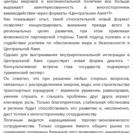
центры мировой и континентальной политики все больше
выражают заинтересованность в многостороннем
взаимодействии через форматы «Центральная Азия+1».
Как показывает опыт, такой относительной новый формат
позволяет концентрировать внимание прежде всего в
региональных целях развития, при этом привлекая
возможности партнерской стороны. Такой подход полезен и в
содействии усилиям по обеспечению мира и безопасности в
Центральной Азии.
Однако для выстраивания внутрирегиональной интеграции в
Центральной Азии существует новая форма диалога -
Консультативная встреча глав государств, подчеркнул
туркменский эксперт.
Он отметил, что при решении любых спорных вопросов,
связанных с распределением энергии, воды, или строительства
транспортных коридоров – взаимное уважение, равноправие,
умение слушать и слышать проблемы друг друга играют
ключевую роль. Только благоприятная, стабильная обстановка
в регионе будет способствовать его развитию и, несомненно,
даст толчок к многостороннему сотрудничеству.
Логичным видится наращивание торгово-экономического
сотрудничества. Только создание ёмкого общего рынка со
снижением различных барьеров даст возможность значительно