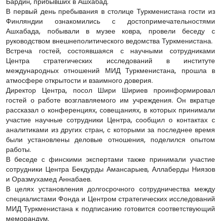
Бардин, прибывших в Ашхабад.
В первый день пребывания в столице Туркменистана гости из
Финляндии ознакомились с достопримечательностями
Ашхабада, побывали в музее ковра, провели беседу с
руководством внешнеполитического ведомства Туркменистана.
Встреча гостей, состоявшаяся с научными сотрудниками
Центра стратегических исследований в институте
международных отношений МИД Туркменистана, прошла в
атмосфере открытости и взаимного доверия.
Директор Центра, посол Шири Шириев проинформировал
гостей о работе возглавляемого им учреждения. Он вкратце
рассказал о конференциях, совещаниях, в которых принимали
участие научные сотрудники Центра, сообщил о контактах с
аналитиками из других стран, с которыми за последнее время
были установлены деловые отношения, поделился опытом
работы.
В беседе с финскими экспертами также принимали участие
сотрудники Центра Бекдурды Амансарыев, Аллаберды Ниязов
и Оразмухамед Аннабаев.
В целях установления долгосрочного сотрудничества между
специалистами Фонда и Центром стратегических исследований
МИД Туркменистана к подписанию готовится соответствующий
меморандум.