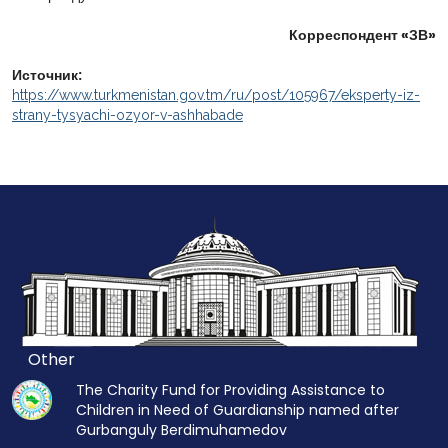
Корреспондент «ЗВ»
Источник:
https://www.turkmenistan.gov.tm/ru/post/105967/eksperty-iz-
strany-tysyachi-ozyor-v-ashhabade
Other
The Charity Fund for Providing Assistance to
Children in Need of Guardianship named after
Gurbanguly Berdimuhamedov