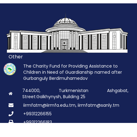
Other
The Charity Fund for Providing Assistance to
Children in Need of Guardianship named after
Gurbanguly Berdimuhamedov
744000, Turkmenistan Ashgabat,
Street:Galkhynysh, Building 25
iirmfatm@iirmfa.edu.tm, iirmfatm@sanly.tm
+99312266155
+99312266183
© 2026 All rights are reserved:
TDIMHGI