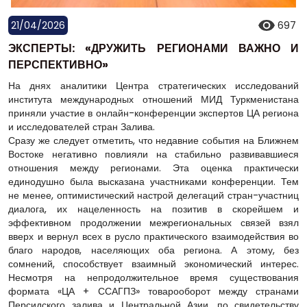
21/04/2026
697
ЭКСПЕРТЫ: «ДРУЖИТЬ РЕГИОНАМИ ВАЖНО И
ПЕРСПЕКТИВНО»
На днях аналитики Центра стратегических исследований
института международных отношений МИД Туркменистана
приняли участие в онлайн-конференции экспертов ЦА региона
и исследователей стран Залива.
Сразу же следует отметить, что недавние события на Ближнем
Востоке негативно повлияли на стабильно развивавшиеся
отношения между регионами. Эта оценка практически
единодушно была высказана участниками конференции. Тем
не менее, оптимистический настрой делегаций стран-участниц
диалога, их нацеленность на позитив в скорейшем и
эффективном продолжении межрегиональных связей взял
вверх и вернул всех в русло практического взаимодействия во
благо народов, населяющих оба региона. А этому, без
сомнений, способствует взаимный экономический интерес.
Несмотря на непродолжительное время существования
формата «ЦА + ССАГПЗ» товарооборот между странами
Персидского залива и Центральной Азии, по свидетельству