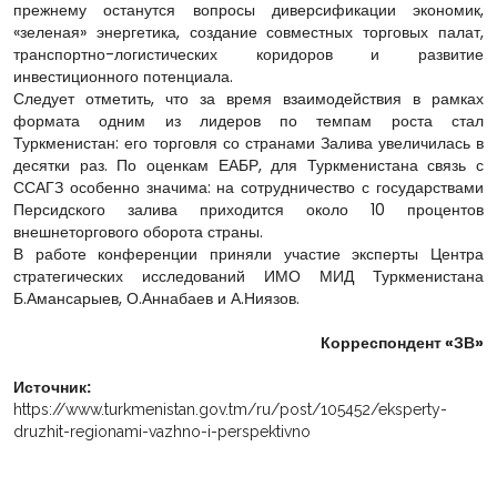
прежнему останутся вопросы диверсификации экономик,
«зеленая» энергетика, создание совместных торговых палат,
транспортно-логистических коридоров и развитие
инвестиционного потенциала.
Следует отметить, что за время взаимодействия в рамках
формата одним из лидеров по темпам роста стал
Туркменистан: его торговля со странами Залива увеличилась в
десятки раз. По оценкам ЕАБР, для Туркменистана связь с
ССАГЗ особенно значима: на сотрудничество с государствами
Персидского залива приходится около 10 процентов
внешнеторгового оборота страны.
В работе конференции приняли участие эксперты Центра
стратегических исследований ИМО МИД Туркменистана
Б.Амансарыев, О.Аннабаев и А.Ниязов.
Корреспондент «ЗВ»
Источник:
https://www.turkmenistan.gov.tm/ru/post/105452/eksperty-
druzhit-regionami-vazhno-i-perspektivno