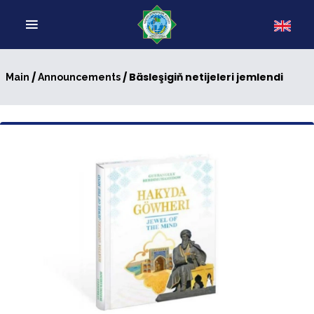
/
/ Bäsleşigiň netijeleri jemlendi
Main
Announcements