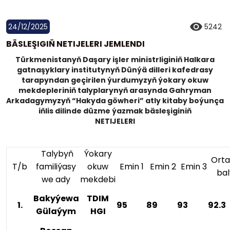
24/12/2025
5242
BÄSLEŞIGIŇ NETIJELERI JEMLENDI
Türkmenistanyň Daşary işler ministrliginiň Halkara
gatnaşyklary institutynyň Dünýä dilleri kafedrasy
tarapyndan geçirilen ýurdumyzyň ýokary okuw
mekdepleriniň talyplarynyň arasynda Gahryman
Arkadagymyzyň “Hakyda göwheri” atly kitaby boýunça
iňlis dilinde düzme ýazmak bäsleşiginiň
NETIJELERI
Talybyň
Ýokary
Orta
T/b
familiýasy
okuw
Emin 1
Emin 2
Emin 3
bal
we ady
mekdebi
Bakyýewa
TDIM
1.
95
89
93
92.3
Gülaýym
HGI