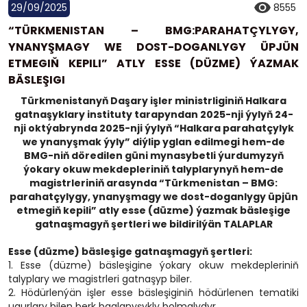
29/09/2025
8555
“TÜRKMENISTAN – BMG:PARAHATÇYLYGY,
YNANYŞMAGY WE DOST-DOGANLYGY ÜPJÜN
ETMEGIŇ KEPILI” ATLY ESSE (DÜZME) ÝAZMAK
BÄSLEŞIGI
Türkmenistanyň Daşary işler ministrliginiň Halkara
gatnaşyklary instituty tarapyndan 2025-nji ýylyň 24-
nji oktýabrynda 2025-nji ýylyň “Halkara parahatçylyk
we ynanyşmak ýyly” diýlip yglan edilmegi hem-de
BMG-niň döredilen güni mynasybetli ýurdumyzyň
ýokary okuw mekdepleriniň talyplarynyň hem-de
magistrleriniň arasynda “Türkmenistan – BMG:
parahatçylygy, ynanyşmagy we dost-doganlygy üpjün
etmegiň kepili” atly esse (düzme) ýazmak bäsleşige
gatnaşmagyň şertleri we bildirilýän TALAPLAR
Esse (düzme) bäsleşige gatnaşmagyň şertleri:
1. Esse (düzme) bäsleşigine ýokary okuw mekdepleriniň
talyplary we magistrleri gatnaşyp biler.
2. Hödürlenýän işler esse bäsleşiginiň hödürlenen tematiki
ugurlary bilen berk baglanyşykly bolmalydyr.