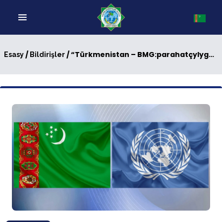
/
/ “Türkmenistan – BMG:parahatçylygy, ynanyşmagy we dost-doganlygy üpjün etmegiň kepili” atly esse (düzme) ýazmak bäsleşigi
Esasy
Bildirişler