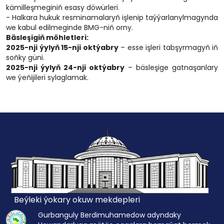
kämilleşmeginiň esasy döwürleri.
- Halkara hukuk resminamalaryň işlenip taýýarlanylmagynda
we kabul edilmeginde BMG-niň orny.
Bäsleşigiň möhletleri:
2025-nji ýylyň 15-nji oktýabry
– esse işleri tabşyrmagyň iň
soňky güni.
2025-nji ýylyň 24-nji oktýabry
– bäsleşige gatnaşanlary
we ýeňijileri sylaglamak.
Beýleki ýokary okuw mekdepleri
Gurbanguly Berdimuhamedow adyndaky