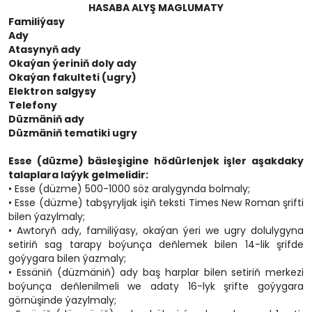
HASABA ALYŞ MAGLUMATY
Familiýasy
Ady
Atasynyň ady
Okaýan ýeriniň doly ady
Okaýan fakulteti (ugry)
Elektron salgysy
Telefony
Düzmäniň ady
Düzmäniň tematiki ugry
Esse (düzme) bäsleşigine hödürlenjek işler aşakdaky
talaplara laýyk gelmelidir:
• Esse (düzme) 500-1000 söz aralygynda bolmaly;
• Esse (düzme) tabşyryljak işiň teksti Times New Roman şrifti
bilen ýazylmaly;
• Awtoryň ady, familiýasy, okaýan ýeri we ugry dolulygyna
setiriň sag tarapy boýunça deňlemek bilen 14-lik şrifde
goýygara bilen ýazmaly;
• Essäniň (düzmäniň) ady baş harplar bilen setiriň merkezi
boýunça deňlenilmeli we adaty 16-lyk şrifte goýygara
görnüşinde ýazylmaly;