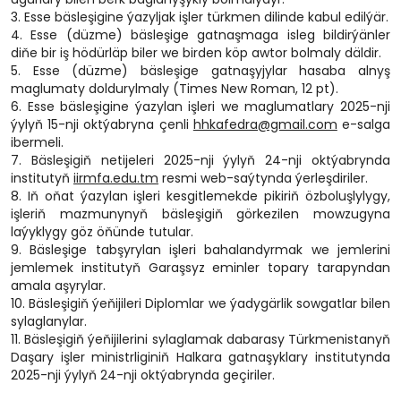
3. Esse bäsleşigine ýazyljak işler türkmen dilinde kabul edilýär.
4. Esse (düzme) bäsleşige gatnaşmaga isleg bildirýänler
diňe bir iş hödürläp biler we birden köp awtor bolmaly däldir.
5. Esse (düzme) bäsleşige gatnaşyjylar hasaba alnyş
maglumaty doldurylmaly (Times New Roman, 12 pt).
6. Esse bäsleşigine ýazylan işleri we maglumatlary 2025-nji
ýylyň 15-nji oktýabryna çenli
hhkafedra@gmail.com
e-salga
ibermeli.
7. Bäsleşigiň netijeleri 2025-nji ýylyň 24-nji oktýabrynda
institutyň
iirmfa.edu.tm
resmi web-saýtynda ýerleşdiriler.
8. Iň oňat ýazylan işleri kesgitlemekde pikiriň özboluşlylygy,
işleriň mazmunynyň bäsleşigiň görkezilen mowzugyna
laýyklygy göz öňünde tutular.
9. Bäsleşige tabşyrylan işleri bahalandyrmak we jemlerini
jemlemek institutyň Garaşsyz eminler topary tarapyndan
amala aşyrylar.
10. Bäsleşigiň ýeňijileri Diplomlar we ýadygärlik sowgatlar bilen
sylaglanylar.
11. Bäsleşigiň ýeňijilerini sylaglamak dabarasy Türkmenistanyň
Daşary işler ministrliginiň Halkara gatnaşyklary institutynda
2025-nji ýylyň 24-nji oktýabrynda geçiriler.