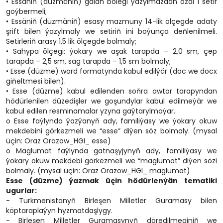
• Essäniň (düzmäniň) galan bölegi ýazylmazdan ozal 1 setir
goýbermeli;
• Essäniň (düzmäniň) esasy mazmuny 14-lik ölçegde adaty
şrift bilen ýazylmaly we setiriň ini boýunça deňlenilmeli.
Setirleriň arasy 1,5 lik ölçegde bolmaly;
• Sahypa ölçegi: ýokary we aşak tarapda – 2,0 sm, çep
tarapda – 2,5 sm, sag tarapda – 1,5 sm bolmaly;
• Esse (düzme) word formatynda kabul edilýär (doc we docx
giňeltmesi bilen).
• Esse (düzme) kabul edilenden soňra awtor tarapyndan
hödürlenilen düzedişler we goşundylar kabul edilmeýär we
kabul edilen resminamalar yzyna gaýtarylmaýar.
o Esse faýlynda ýazýanyň ady, familiýasy we ýokary okuw
mekdebini görkezmeli we “esse” diýen söz bolmaly. (mysal
üçin: Oraz Orazow_HGI_ esse)
o Maglumat faýlynda gatnaşyjynyň ady, familiýasy we
ýokary okuw mekdebi görkezmeli we “maglumat” diýen sözi
bolmaly. (mysal üçin: Oraz Orazow_HGI_ maglumat)
Esse (düzme) ýazmak üçin hödürlenýän tematiki
ugurlar:
- Türkmenistanyň Birleşen Milletler Guramasy bilen
köptaraplaýyn hyzmatdaşlygy.
- Birleşen Milletler Guramasynyň döredilmeginiň we