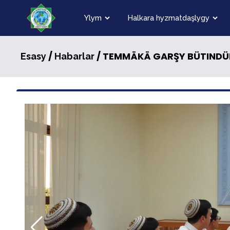
Ylym
Halkara hyzmatdaşlygy
/
/ TEMMÄKÄ GARŞY BÜTINDÜN
Esasy
Habarlar