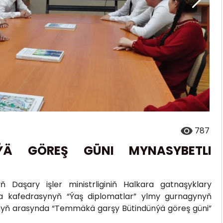
787
ÝÄ GÖREŞ GÜNI MYNASYBETLI
Daşary işler ministrliginiň Halkara gatnaşyklary
ýa kafedrasynyň “Ýaş diplomatlar” ylmy gurnagynyň
rynyň arasynda “Temmäkä garşy Bütindünýä göreş güni”