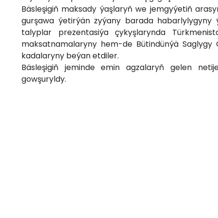
Bäsleşigiň maksady ýaşlaryň we jemgyýetiň aras
gurşawa ýetirýän zyýany barada habarlylygyny ý
talyplar prezentasiýa çykyşlarynda Türkmen
maksatnamalaryny hem-de Bütindünýä Saglygy 
kadalaryny beýan etdiler.
Bäsleşigiň jeminde emin agzalaryň gelen netije
gowşuryldy.