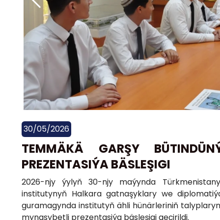
30/05/2026
TEMMÄKÄ GARŞY BÜTINDÜN
PREZENTASIÝA BÄSLEŞIGI
2026-njy ýylyň 30-njy maýynda Türkmenistanyň 
institutynyň Halkara gatnaşyklary we diplomati
guramagynda institutyň ähli hünärleriniň talypla
mynasybetli prezentasiýa bäsleşigi geçirildi.