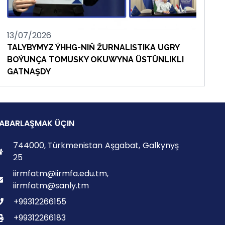
13/07/2026
TALYBYMYZ ÝHHG-NIŇ ŽURNALISTIKA UGRY
BOÝUNÇA TOMUSKY OKUWYNA ÜSTÜNLIKLI
GATNAŞDY
ABARLAŞMAK ÜÇIN
744000, Türkmenistan Aşgabat, Galkynyş
25
iirmfatm@iirmfa.edu.tm,
iirmfatm@sanly.tm
+99312266155
+99312266183