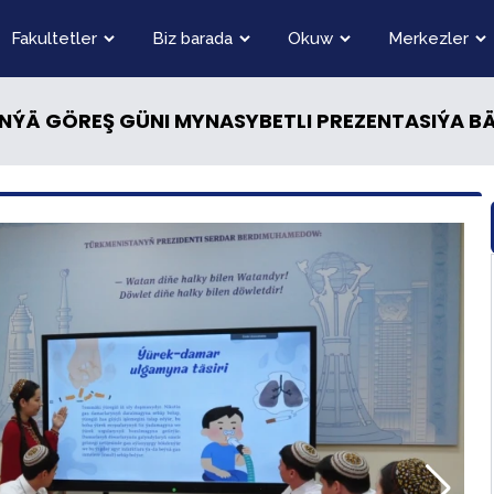
Fakultetler
Biz barada
Okuw
Merkezler
ÝÄ GÖREŞ GÜNI MYNASYBETLI PREZENTASIÝA BÄ