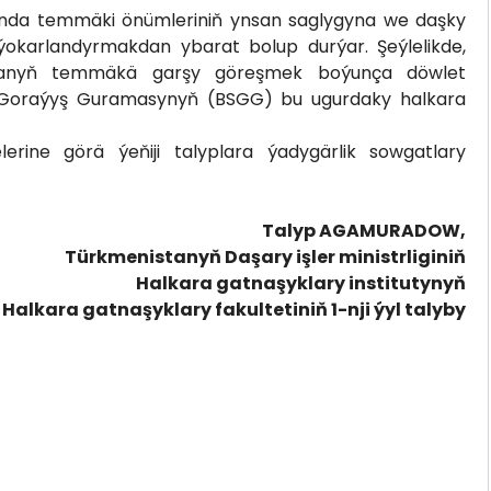
ynda temmäki önümleriniň ynsan saglygyna we daşky
okarlandyrmakdan ybarat bolup durýar. Şeýlelikde,
istanyň temmäkä garşy göreşmek boýunça döwlet
Goraýyş Guramasynyň (BSGG) bu ugurdaky halkara
lerine görä ýeňiji talyplara ýadygärlik sowgatlary
Talyp AGAMURADOW,
Türkmenistanyň Daşary işler ministrliginiň
Halkara gatnaşyklary institutynyň
Halkara gatnaşyklary fakultetiniň 1-nji ýyl talyby