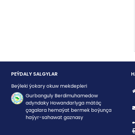
PEÝDALY SALGYLAR
H
Beýleki ýokary okuw mekdepleri
Gurbanguly Berdimuhamedow
adyndaky Howandarlyga mätäç
çagalara hemaýat bermek boýunça
haýyr-sahawat gaznasy