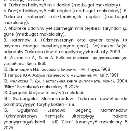
4. Türkmen halkynyň milli däpleri (metbugat makalalary).
5. Dünýä halklarynyň milli däpleri (metbugat makalalary). 6.
Türkmen halkynyň milli-terbiýeçilik däpleri (metbugat
makalalary).
7. Ahalteke atlaryny ýetişdirmegiň milli tejribesi: taryhdan şu
güne (metbugat makalalalry).
8. Hatamow J. Türkmenistanyň orta asyrlar taryhy (X
asyrdan mongol basybalyşlaryna çenli). Seýitnazar Seýdi
adyndaky Türkmen döwlet mugallymçylyk instituty. 2009.
9. Ивахненко А., Лапа А. Кибернетические предсказывающие
устройства. Киев, 1965.
10. Литинецкий И.Б. Беседы о бионике. –М.: Наука, 1968
11. Петров Ю.А. Азбука логического мышления. М.: МГУ, 1991
12. Фельтхэм Р. Дж. Настольная книга дипломата. Минск, 2004
“Bilim” žurnalynyň makalalary. 6 2025:
13. Aşyrgeldi Ataýew. Iki asyryň mekdebi.
14. Gurbangeldi Muhammedow. Türkmen döwletlerinde
parahatçylygyň taryhy kökleri – s.8.
15. Oguljemal Esenowa, Begenç Mämmedow.
Türkmenistanyň hemişelik Bitaraplygy – halkara
ynanyşmagyň kepili - s.10 “Bilim” žurnalynyň makalalary. 5
2025.