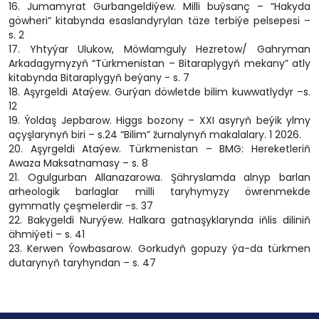
16. Jumamyrat Gurbangeldiýew. Milli buýsanç – “Hakyda
göwheri” kitabynda esaslandyrylan täze terbiýe pelsepesi –
s. 2
17. Yhtyýar Ulukow, Möwlamguly Hezretow/ Gahryman
Arkadagymyzyň “Türkmenistan – Bitaraplygyň mekany” atly
kitabynda Bitaraplygyň beýany - s. 7
18. Aşyrgeldi Ataýew. Gurýan döwletde bilim kuwwatlydyr –s.
12
19. Ýoldaş Jepbarow. Higgs bozony – XXI asyryň beýik ylmy
açyşlarynyň biri – s.24 “Bilim” žurnalynyň makalalary. 1 2026.
20. Aşyrgeldi Ataýew. Türkmenistan – BMG: Hereketleriň
Awaza Maksatnamasy – s. 8
21. Ogulgurban Allanazarowa. Şähryslamda alnyp barlan
arheologik barlaglar milli taryhymyzy öwrenmekde
gymmatly çeşmelerdir -s. 37
22. Bakygeldi Nuryýew. Halkara gatnaşyklarynda iňlis diliniň
ähmiýeti – s. 41
23. Kerwen Ýowbasarow. Gorkudyň gopuzy ýa-da türkmen
dutarynyň taryhyndan – s. 47