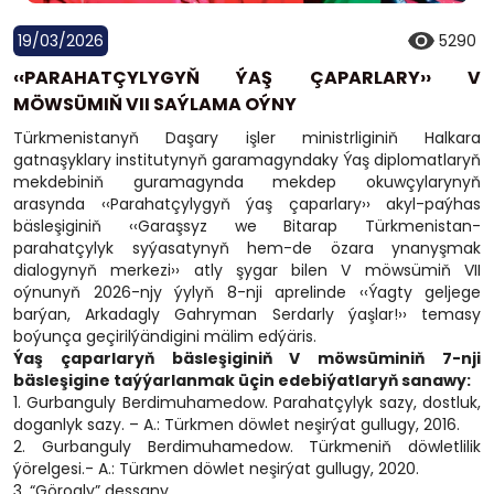
19/03/2026
5290
‹‹PARAHATÇYLYGYŇ ÝAŞ ÇAPARLARY›› V
MÖWSÜMIŇ VII SAÝLAMA OÝNY
Türkmenistanyň Daşary işler ministrliginiň Halkara
gatnaşyklary institutynyň garamagyndaky Ýaş diplomatlaryň
mekdebiniň guramagynda mekdep okuwçylarynyň
arasynda ‹‹Parahatçylygyň ýaş çaparlary›› akyl-paýhas
bäsleşiginiň ‹‹Garaşsyz we Bitarap Türkmenistan-
parahatçylyk syýasatynyň hem-de özara ynanyşmak
dialogynyň merkezi›› atly şygar bilen V möwsümiň VII
oýnunyň 2026-njy ýylyň 8-nji aprelinde ‹‹Ýagty geljege
barýan, Arkadagly Gahryman Serdarly ýaşlar!›› temasy
boýunça geçirilýändigini mälim edýäris.
Ýaş çaparlaryň bäsleşiginiň V möwsüminiň 7-nji
bäsleşigine taýýarlanmak üçin edebiýatlaryň sanawy:
1. Gurbanguly Berdimuhamedow. Parahatçylyk sazy, dostluk,
doganlyk sazy. – A.: Türkmen döwlet neşirýat gullugy, 2016.
2. Gurbanguly Berdimuhamedow. Türkmeniň döwletlilik
ýörelgesi.- A.: Türkmen döwlet neşirýat gullugy, 2020.
3. “Görogly” dessany.