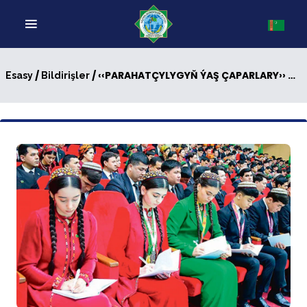
/
/ ‹‹PARAHATÇYLYGYŇ ÝAŞ ÇAPARLARY›› V MÖWSÜMIŇ VII SAÝLAMA OÝNY
Esasy
Bildirişler